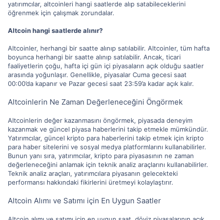
yatırımcılar, altcoinleri hangi saatlerde alıp satabileceklerini
öğrenmek için çalışmak zorundalar.
Altcoin hangi saatlerde alınır?
Altcoinler, herhangi bir saatte alınıp satılabilir. Altcoinler, tüm hafta
boyunca herhangi bir saatte alınıp satılabilir. Ancak, ticari
faaliyetlerin çoğu, hafta içi gün içi piyasaların açık olduğu saatler
arasında yoğunlaşır. Genellikle, piyasalar Cuma gecesi saat
00:00’da kapanır ve Pazar gecesi saat 23:59’a kadar açık kalır.
Altcoinlerin Ne Zaman Değerleneceğini Öngörmek
Altcoinlerin değer kazanmasını öngörmek, piyasada deneyim
kazanmak ve güncel piyasa haberlerini takip etmekle mümkündür.
Yatırımcılar, güncel kripto para haberlerini takip etmek için kripto
para haber sitelerini ve sosyal medya platformlarını kullanabilirler.
Bunun yanı sıra, yatırımcılar, kripto para piyasasının ne zaman
değerleneceğini anlamak için teknik analiz araçlarını kullanabilirler.
Teknik analiz araçları, yatırımcılara piyasanın gelecekteki
performansı hakkındaki fikirlerini üretmeyi kolaylaştırır.
Altcoin Alımı ve Satımı için En Uygun Saatler
Altcoin alımı ve satımı için en uygun saat, döviz piyasalarının açık