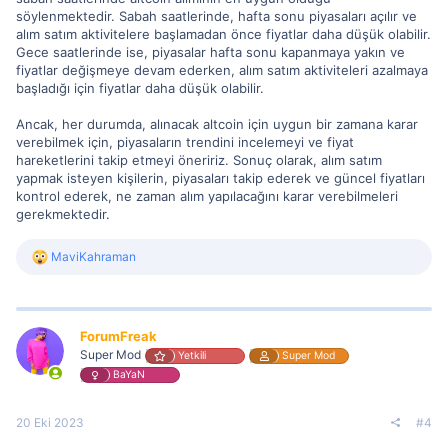
söylenmektedir. Sabah saatlerinde, hafta sonu piyasaları açılır ve
alım satım aktivitelere başlamadan önce fiyatlar daha düşük olabilir.
Gece saatlerinde ise, piyasalar hafta sonu kapanmaya yakın ve
fiyatlar değişmeye devam ederken, alım satım aktiviteleri azalmaya
başladığı için fiyatlar daha düşük olabilir.
Ancak, her durumda, alınacak altcoin için uygun bir zamana karar
verebilmek için, piyasaların trendini incelemeyi ve fiyat
hareketlerini takip etmeyi öneririz. Sonuç olarak, alım satım
yapmak isteyen kişilerin, piyasaları takip ederek ve güncel fiyatları
kontrol ederek, ne zaman alım yapılacağını karar verebilmeleri
gerekmektedir.
R
MaviKahraman
e
a
c
t
i
ForumFreak
o
Super Mod
Yetkili
Super Mod
n
BaYaN
s
:
20 Eki 2023
#4