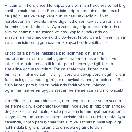
Altcoin alınırken, öncelikle kripto para birimleri hakkında temel bilgi
sahibi olmak önemlidir. Bunun için, kripto para birimlerinin nasıl
çalıştığını, arz ve talep kanununun nasıl etkilediğini, fiyat
hareketlerinin nedenlerini ve diğer etkenleri kavrayıp anlamanın
önemine işaret edebiliriz. Aynı zamanda, kripto para birimlerinin
alım ve satımının ne zaman ve nasıl yapıldığı hakkında da
araştırmalar yapmak gereklidir. Böylece, kripto para birimlerinin alım
ve satımı için en uygun saatleri kolayca belirleyebilirsiniz.
Kripto para birimleri hakkında bilgi edinmek için, arama
motorlarından yararlanabilir, güncel haberleri takip edebilir ve
internette bulunan çeşitli kripto para birimleriyle ilgili forum
sitelerine göz atabilirsiniz. Forum sitelerinde, kripto para
birimlerinin alım ve satımıyla ilgili sorulara cevap veren eğitimcilerin
farklı bakış açılarından görüşlerini paylaştıklarını göreceksiniz. Bu,
sizin kripto para birimleri hakkında farklı yönleri kolayca
öğrenmenize ve en uygun saatleri belirlemenize yardımcı olacaktır.
Örneğin, kripto para birimleri için en uygun alım ve satım saatlerini
belirlemek için, ekonomik takvimleri inceleyebilir, faiz oranlarındaki
değişiklikleri araştırabilir, kripto para birimlerinin fiyat hareketlerini
izleyebilir ve borsalardaki işlem hacimlerini takip edebilirsiniz. Aynı
zamanda, kripto para birimlerinin alım ve satımının nasıl yapıldığı
hakkındaki bilgileri, forum sitelerindeki eğitimcilerden