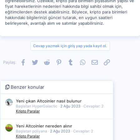
öğrenebilirsiniz. Özellikle, kripto para birimleri piyasasının yapısı ve
fiyat hareketlerinin nedenleri hakkında bilgi sahibi olmak için,
eğitimcilerden destek alabilirsiniz. Böylece, kripto para birimleri
hakkındaki bilgilerinizi güncel tutarak, en uygun saatleri
belirleyerek, avantajlı alım ve satımlar yapabilirsiniz.
Cevap yazmak için giriş yap yada kayıt ol.
Facebook
Twitter
Reddit
Pinterest
Tumblr
WhatsApp
E-posta
Link
Paylaş:
Benzer konular
Yeni çıkan Altcoinler nasıl bulunur
Başlatan HyperGalactic
2 Ağu 2023
Cevaplar: 2
Kripto Paralar
Yeni Altcoinler nereden alınır
Başlatan poliyana
2 Ağu 2023
Cevaplar: 2
Kripto Paralar