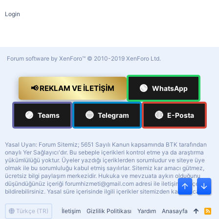
Login
Forum software by XenForo™
© 2010-2019 XenForo Ltd.
🟢
📢 REKLAM VE İLETIŞIM
WhatsApp
🟣
🔵
🔴
Teams
Telegram
E-Posta
Yasal Uyarı: Forum Sitemiz; 5651 Sayılı Kanun kapsamında BTK tarafından
onaylı Yer Sağlayıcı'dır. Bu sebeple içerikleri kontrol etme ya da araştırma
yükümlülüğü yoktur. Üyeler yazdığı içeriklerden sorumludur ve siteye üye
olmak ile bu sorumluluğu kabul etmiş sayılırlar. Sitemiz kar amacı gütmez,
ücretsiz bilgi paylaşım merkezidir. Hukuka ve mevzuata aykırı olduğunu
düşündüğünüz içeriği
forumhizmeti@gmail.com
adresi ile iletişime geçerek
Üst
Alt
bildirebilirsiniz. Yasal süre içerisinde ilgili içerikler sitemizden kaldırılacaktır.
Türkçe (TR)
İletişim
Gizlilik Politikası
Yardım
Anasayfa
R
S