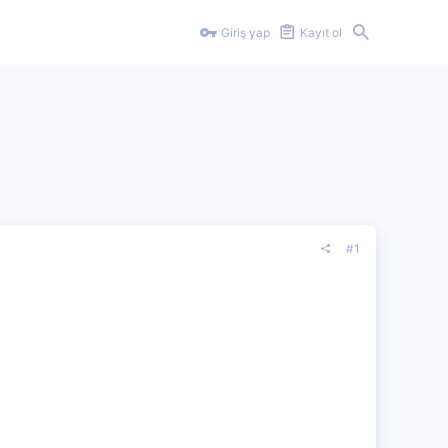
Giriş yap
Kayıt ol
#1