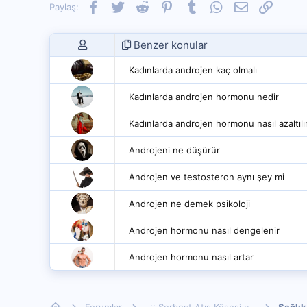
Facebook
Twitter
Reddit
Pinterest
Tumblr
WhatsApp
E-posta
Link
Paylaş:
Benzer konular
Kadınlarda androjen kaç olmalı
Kadınlarda androjen hormonu nedir
Kadınlarda androjen hormonu nasıl azaltılır
Androjeni ne düşürür
Androjen ve testosteron aynı şey mi
Androjen ne demek psikoloji
Androjen hormonu nasıl dengelenir
Androjen hormonu nasıl artar
Forumlar
..:: Serbest Atış Köşesi ::..
Sağlık