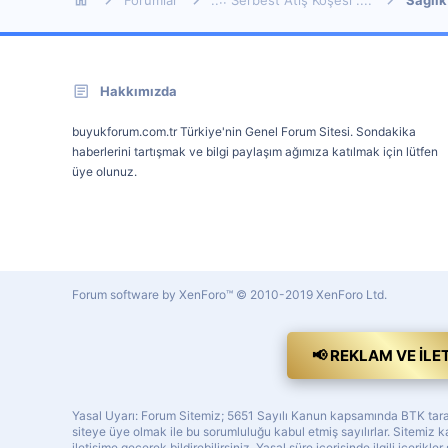
Hakkımızda
buyukforum.com.tr Türkiye'nin Genel Forum Sitesi. Sondakika
haberlerini tartışmak ve bilgi paylaşım ağımıza katılmak için lütfen
üye olunuz.
Forum software by XenForo™
© 2010-2019 XenForo Ltd.
📢 REKLAM VE İLE
Yasal Uyarı: Forum Sitemiz; 5651 Sayılı Kanun kapsamında BTK tarafı
siteye üye olmak ile bu sorumluluğu kabul etmiş sayılırlar. Sitemi
iletişime geçerek bildirebilirsiniz. Yasal süre içerisinde ilgili içerikler