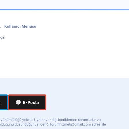
Kullanıcı Menüsü
gin
🔴
m
E-Posta
a yükümlülüğü yoktur. Üyeler yazdığı içeriklerden sorumludur ve
ı olduğunu düşündüğünüz içeriği
forumhizmeti@gmail.com
adresi ile