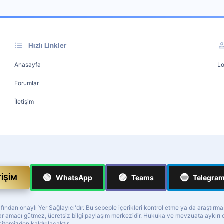
Hızlı Linkler
Anasayfa
Lo
Forumlar
İletişim
🟢
🟣
🔵
TIŞIM
WhatsApp
Teams
Telegra
ndan onaylı Yer Sağlayıcı'dır. Bu sebeple içerikleri kontrol etme ya da araştırm
z kar amacı gütmez, ücretsiz bilgi paylaşım merkezidir. Hukuka ve mevzuata aykır
 sitemizden kaldırılacaktır.