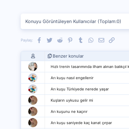
Konuyu Görüntüleyen Kullanıcılar (Toplam:0)
Facebook
Twitter
Reddit
Pinterest
Tumblr
WhatsApp
E-posta
Link
Paylaş:
Benzer konular
Hızlı trenin tasarımında ilham alınan balıkçıl
Arı kuşu nasıl engellenir
Arı kuşu Türkiyede nerede yaşar
Kuşların uykusu gelir mi
Arı kuşunu ne kaçırır
Arı kuşu saniyede kaç kanat çırpar