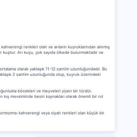
kahverengi renkleri olan ve arıların kuyruklarından alınmış
ir kuştur. Arı kuşu, çok sayıda ülkede bulunmaktadır ve
u, ortalama olarak yaklaşık 11-12 santim uzunluğundadır. Bu
yaklaşık 2 santim uzunluğunda olup, kuyruk üzerindeki
çoğunlukla böcekleri ve meyveleri yiyen bir türdür.
arın kış mevsiminde besin kaynakları olarak önemli bir rol
kırmızımsı kahverengi veya siyah renkleri olan küçük bir