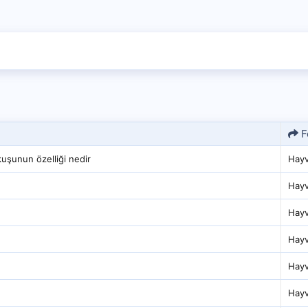
F
 kuşunun özelliği nedir
Hayv
Hayv
Hayv
Hayv
Hayv
Hayv