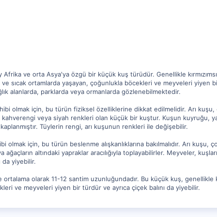
Afrika ve orta Asya'ya özgü bir küçük kuş türüdür. Genellikle kırmızımsı 
 ve sıcak ortamlarda yaşayan, çoğunlukla böcekleri ve meyveleri yiyen b
ağlık alanlarda, parklarda veya ormanlarda gözlenebilmektedir.
hibi olmak için, bu türün fiziksel özelliklerine dikkat edilmelidir. Arı kuş
sı kahverengi veya siyah renkleri olan küçük bir kuştur. Kuşun kuyruğu, 
kaplanmıştır. Tüylerin rengi, arı kuşunun renkleri ile değişebilir.
bi olmak için, bu türün beslenme alışkanlıklarına bakılmalıdır. Arı kuşu, 
a ağaçların altındaki yapraklar aracılığıyla toplayabilirler. Meyveler, kuşl
 da yiyebilir.
e ortalama olarak 11-12 santim uzunluğundadır. Bu küçük kuş, genellikle 
eri ve meyveleri yiyen bir türdür ve ayrıca çiçek balını da yiyebilir.