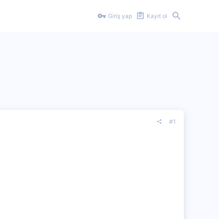
Giriş yap
Kayıt ol
#1