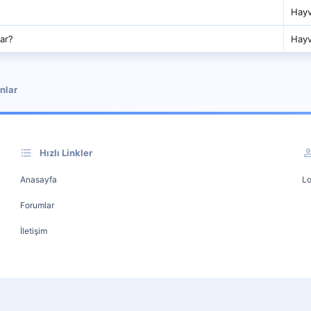
Hayv
çar?
Hayv
nlar
Hızlı Linkler
Anasayfa
Lo
Forumlar
İletişim