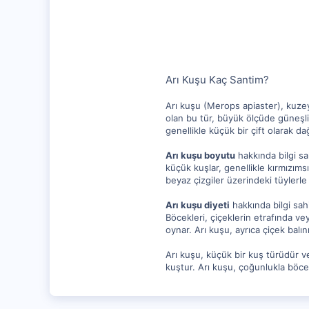
1,256
112
Arı Kuşu Kaç Santim?
Arı kuşu (Merops apiaster), kuzey 
olan bu tür, büyük ölçüde güneşli
genellikle küçük bir çift olarak d
Arı kuşu boyutu
hakkında bilgi sa
küçük kuşlar, genellikle kırmızım
beyaz çizgiler üzerindeki tüylerle 
Arı kuşu diyeti
hakkında bilgi sahi
Böcekleri, çiçeklerin etrafında vey
oynar. Arı kuşu, ayrıca çiçek balını
Arı kuşu, küçük bir kuş türüdür v
kuştur. Arı kuşu, çoğunlukla böcekl