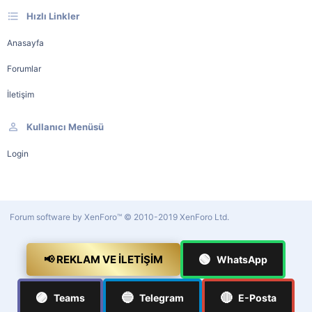
Hızlı Linkler
Anasayfa
Forumlar
İletişim
Kullanıcı Menüsü
Login
Forum software by XenForo™
© 2010-2019 XenForo Ltd.
🟢
📢 REKLAM VE İLETIŞIM
WhatsApp
🟣
🔵
🔴
Teams
Telegram
E-Posta