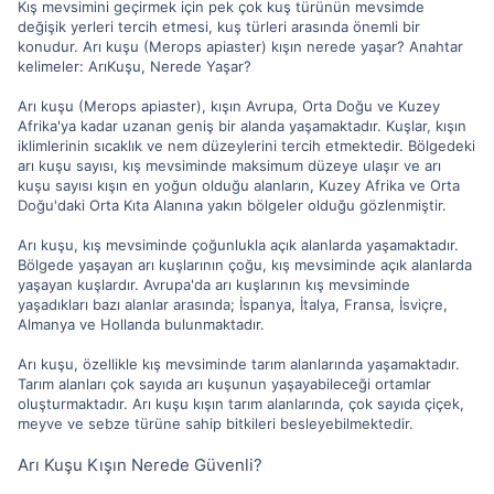
Kış mevsimini geçirmek için pek çok kuş türünün mevsimde
değişik yerleri tercih etmesi, kuş türleri arasında önemli bir
konudur. Arı kuşu (Merops apiaster) kışın nerede yaşar? Anahtar
kelimeler: ArıKuşu, Nerede Yaşar?
Arı kuşu (Merops apiaster), kışın Avrupa, Orta Doğu ve Kuzey
Afrika'ya kadar uzanan geniş bir alanda yaşamaktadır. Kuşlar, kışın
iklimlerinin sıcaklık ve nem düzeylerini tercih etmektedir. Bölgedeki
arı kuşu sayısı, kış mevsiminde maksimum düzeye ulaşır ve arı
kuşu sayısı kışın en yoğun olduğu alanların, Kuzey Afrika ve Orta
Doğu'daki Orta Kıta Alanına yakın bölgeler olduğu gözlenmiştir.
Arı kuşu, kış mevsiminde çoğunlukla açık alanlarda yaşamaktadır.
Bölgede yaşayan arı kuşlarının çoğu, kış mevsiminde açık alanlarda
yaşayan kuşlardır. Avrupa'da arı kuşlarının kış mevsiminde
yaşadıkları bazı alanlar arasında; İspanya, İtalya, Fransa, İsviçre,
Almanya ve Hollanda bulunmaktadır.
Arı kuşu, özellikle kış mevsiminde tarım alanlarında yaşamaktadır.
Tarım alanları çok sayıda arı kuşunun yaşayabileceği ortamlar
oluşturmaktadır. Arı kuşu kışın tarım alanlarında, çok sayıda çiçek,
meyve ve sebze türüne sahip bitkileri besleyebilmektedir.
Arı Kuşu Kışın Nerede Güvenli?