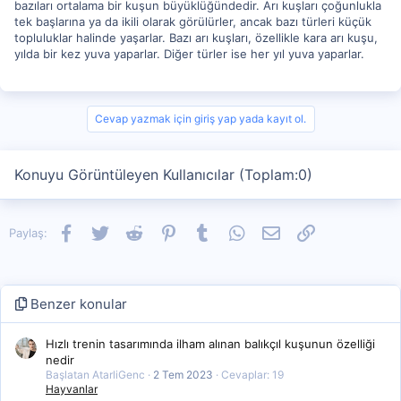
bazıları ortalama bir kuşun büyüklüğündedir. Arı kuşları çoğunlukla
tek başlarına ya da ikili olarak görülürler, ancak bazı türleri küçük
topluluklar halinde yaşarlar. Bazı arı kuşları, özellikle kara arı kuşu,
yılda bir kez yuva yaparlar. Diğer türler ise her yıl yuva yaparlar.
Cevap yazmak için giriş yap yada kayıt ol.
Konuyu Görüntüleyen Kullanıcılar (Toplam:0)
Facebook
Twitter
Reddit
Pinterest
Tumblr
WhatsApp
E-posta
Link
Paylaş:
Benzer konular
Hızlı trenin tasarımında ilham alınan balıkçıl kuşunun özelliği
nedir
Başlatan AtarliGenc
2 Tem 2023
Cevaplar: 19
Hayvanlar