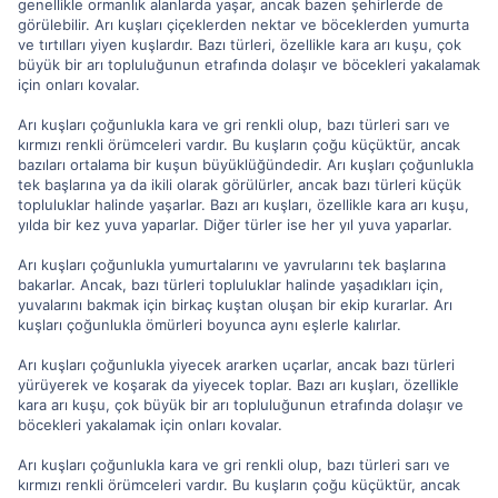
genellikle ormanlık alanlarda yaşar, ancak bazen şehirlerde de
görülebilir. Arı kuşları çiçeklerden nektar ve böceklerden yumurta
ve tırtılları yiyen kuşlardır. Bazı türleri, özellikle kara arı kuşu, çok
büyük bir arı topluluğunun etrafında dolaşır ve böcekleri yakalamak
için onları kovalar.
Arı kuşları çoğunlukla kara ve gri renkli olup, bazı türleri sarı ve
kırmızı renkli örümceleri vardır. Bu kuşların çoğu küçüktür, ancak
bazıları ortalama bir kuşun büyüklüğündedir. Arı kuşları çoğunlukla
tek başlarına ya da ikili olarak görülürler, ancak bazı türleri küçük
topluluklar halinde yaşarlar. Bazı arı kuşları, özellikle kara arı kuşu,
yılda bir kez yuva yaparlar. Diğer türler ise her yıl yuva yaparlar.
Arı kuşları çoğunlukla yumurtalarını ve yavrularını tek başlarına
bakarlar. Ancak, bazı türleri topluluklar halinde yaşadıkları için,
yuvalarını bakmak için birkaç kuştan oluşan bir ekip kurarlar. Arı
kuşları çoğunlukla ömürleri boyunca aynı eşlerle kalırlar.
Arı kuşları çoğunlukla yiyecek ararken uçarlar, ancak bazı türleri
yürüyerek ve koşarak da yiyecek toplar. Bazı arı kuşları, özellikle
kara arı kuşu, çok büyük bir arı topluluğunun etrafında dolaşır ve
böcekleri yakalamak için onları kovalar.
Arı kuşları çoğunlukla kara ve gri renkli olup, bazı türleri sarı ve
kırmızı renkli örümceleri vardır. Bu kuşların çoğu küçüktür, ancak