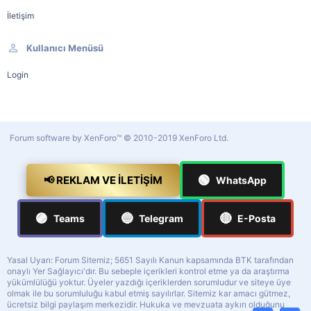
İletişim
Kullanıcı Menüsü
Login
Forum software by XenForo™
© 2010-2019 XenForo Ltd.
🟢
📢 REKLAM VE İLETIŞIM
WhatsApp
🟣
🔵
🔴
Teams
Telegram
E-Posta
Yasal Uyarı: Forum Sitemiz; 5651 Sayılı Kanun kapsamında BTK tarafından
onaylı Yer Sağlayıcı'dır. Bu sebeple içerikleri kontrol etme ya da araştırma
yükümlülüğü yoktur. Üyeler yazdığı içeriklerden sorumludur ve siteye üye
olmak ile bu sorumluluğu kabul etmiş sayılırlar. Sitemiz kar amacı gütmez,
ücretsiz bilgi paylaşım merkezidir. Hukuka ve mevzuata aykırı olduğunu