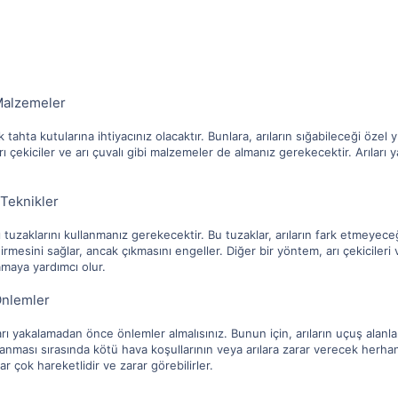
 Malzemeler
ık tahta kutularına ihtiyacınız olacaktır. Bunlara, arıların sığabileceği özel y
arı çekiciler ve arı çuvalı gibi malzemeler de almanız gerekecektir. Arıları 
 Teknikler
arı tuzaklarını kullanmanız gerekecektir. Bu tuzaklar, arıların fark etmeye
 girmesini sağlar, ancak çıkmasını engeller. Diğer bir yöntem, arı çekicileri 
amaya yardımcı olur.
 Önlemler
ları yakalamadan önce önlemler almalısınız. Bunun için, arıların uçuş alanları
alanması sırasında kötü hava koşullarının veya arılara zarar verecek herha
lar çok hareketlidir ve zarar görebilirler.