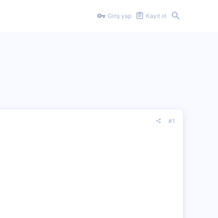
Giriş yap
Kayıt ol
#1