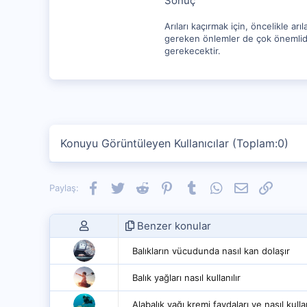
Sonuç
Arıları kaçırmak için, öncelikle a
gereken önlemler de çok önemlidir.
gerekecektir.
Konuyu Görüntüleyen Kullanıcılar (Toplam:0)
Facebook
Twitter
Reddit
Pinterest
Tumblr
WhatsApp
E-posta
Link
Paylaş:
Benzer konular
Balıkların vücudunda nasıl kan dolaşır
Balık yağları nasıl kullanılır
Alabalık yağı kremi faydaları ve nasıl kullan