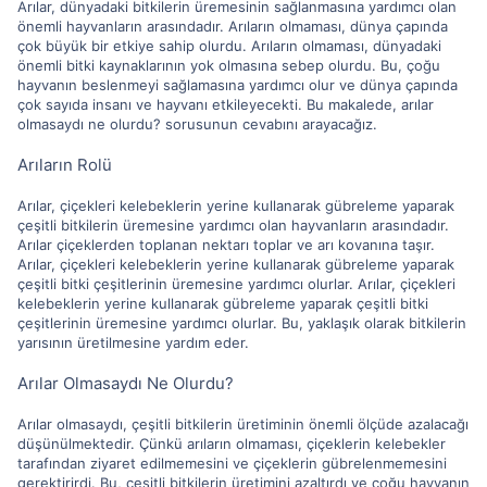
Arılar, dünyadaki bitkilerin üremesinin sağlanmasına yardımcı olan
önemli hayvanların arasındadır. Arıların olmaması, dünya çapında
çok büyük bir etkiye sahip olurdu. Arıların olmaması, dünyadaki
önemli bitki kaynaklarının yok olmasına sebep olurdu. Bu, çoğu
hayvanın beslenmeyi sağlamasına yardımcı olur ve dünya çapında
çok sayıda insanı ve hayvanı etkileyecekti. Bu makalede, arılar
olmasaydı ne olurdu? sorusunun cevabını arayacağız.
Arıların Rolü
Arılar, çiçekleri kelebeklerin yerine kullanarak gübreleme yaparak
çeşitli bitkilerin üremesine yardımcı olan hayvanların arasındadır.
Arılar çiçeklerden toplanan nektarı toplar ve arı kovanına taşır.
Arılar, çiçekleri kelebeklerin yerine kullanarak gübreleme yaparak
çeşitli bitki çeşitlerinin üremesine yardımcı olurlar. Arılar, çiçekleri
kelebeklerin yerine kullanarak gübreleme yaparak çeşitli bitki
çeşitlerinin üremesine yardımcı olurlar. Bu, yaklaşık olarak bitkilerin
yarısının üretilmesine yardım eder.
Arılar Olmasaydı Ne Olurdu?
Arılar olmasaydı, çeşitli bitkilerin üretiminin önemli ölçüde azalacağı
düşünülmektedir. Çünkü arıların olmaması, çiçeklerin kelebekler
tarafından ziyaret edilmemesini ve çiçeklerin gübrelenmemesini
gerektirirdi. Bu, çeşitli bitkilerin üretimini azaltırdı ve çoğu hayvanın