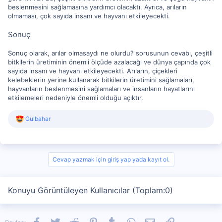
beslenmesini sağlamasına yardımcı olacaktı. Ayrıca, arıların
olmaması, çok sayıda insanı ve hayvanı etkileyecekti.
Sonuç
Sonuç olarak, arılar olmasaydı ne olurdu? sorusunun cevabı, çeşitli
bitkilerin üretiminin önemli ölçüde azalacağı ve dünya çapında çok
sayıda insanı ve hayvanı etkileyecekti. Arıların, çiçekleri
kelebeklerin yerine kullanarak bitkilerin üretimini sağlamaları,
hayvanların beslenmesini sağlamaları ve insanların hayatlarını
etkilemeleri nedeniyle önemli olduğu açıktır.
R
Gulbahar
e
a
c
t
i
Cevap yazmak için giriş yap yada kayıt ol.
o
n
s
Konuyu Görüntüleyen Kullanıcılar (Toplam:0)
:
Facebook
Twitter
Reddit
Pinterest
Tumblr
WhatsApp
E-posta
Link