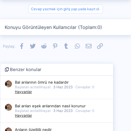
Cevap yazmak için giriş yap yada kayıt ol.
Konuyu Görüntüleyen Kullanıcılar (Toplam:0)
Facebook
Twitter
Reddit
Pinterest
Tumblr
WhatsApp
E-posta
Link
Paylaş:
Benzer konular
Bal arılarının ömrü ne kadardır
Başlatan acitatlihayat
3 Haz 2023
Cevaplar: 0
Hayvanlar
Bal arıları eşek arılarından nasıl korunur
Başlatan acitatlihayat
3 Haz 2023
Cevaplar: 0
Hayvanlar
Arıların özelliği nedir