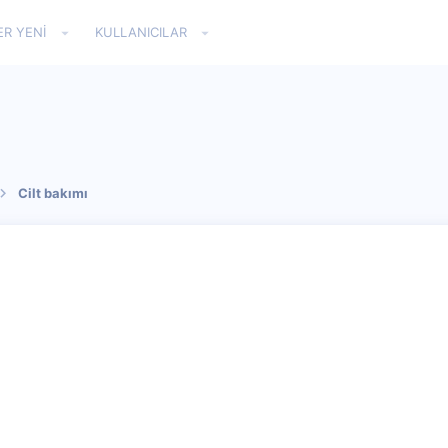
ER YENI
KULLANICILAR
Cilt bakımı