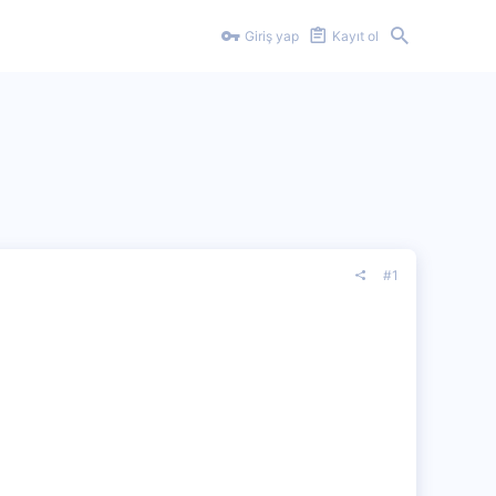
Giriş yap
Kayıt ol
#1