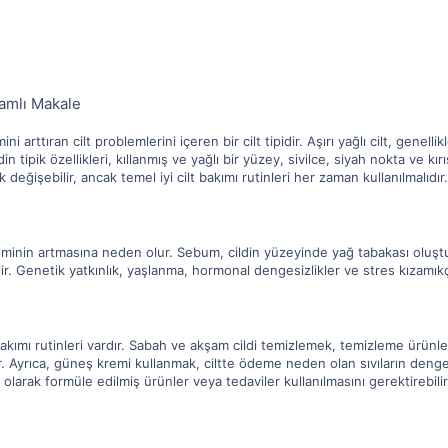
samlı Makale
ini arttıran cilt problemlerini içeren bir cilt tipidir. Aşırı yağlı cilt, gene
ldin tipik özellikleri, kıllanmış ve yağlı bir yüzey, sivilce, siyah nokta ve kırışı
 değişebilir, ancak temel iyi cilt bakımı rutinleri her zaman kullanılmalıdır.
etiminin artmasına neden olur. Sebum, cildin yüzeyinde yağ tabakası oluştura
abilir. Genetik yatkınlık, yaşlanma, hormonal dengesizlikler ve stres kızamıkç
ilt bakımı rutinleri vardır. Sabah ve akşam cildi temizlemek, temizleme ürü
r. Ayrıca, güneş kremi kullanmak, ciltte ödeme neden olan sıvıların denge
 olarak formüle edilmiş ürünler veya tedaviler kullanılmasını gerektirebilir