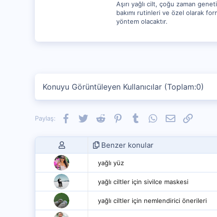
Aşırı yağlı cilt, çoğu zaman genetik
bakımı rutinleri ve özel olarak for
yöntem olacaktır.
Konuyu Görüntüleyen Kullanıcılar (Toplam:0)
Facebook
Twitter
Reddit
Pinterest
Tumblr
WhatsApp
E-posta
Link
Paylaş:
Benzer konular
yağlı yüz
yağlı ciltler için sivilce maskesi
yağlı ciltler için nemlendirici önerileri