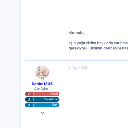
62
Merhaba,
aşırı yağlı cildim hakkında yardım
gerekiyor? Cildimin dengesini nas
6 Ağu 2023
Daniel1336
Co-Admin
Yetkili
Co-Admin
BaY
4 Nis 2023
10,217