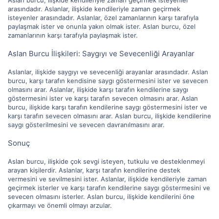
Aslan burcu, ilişkide kendileriyle zaman geçirmek isteyenler
arasındadır. Aslanlar, ilişkide kendileriyle zaman geçirmek
isteyenler arasındadır. Aslanlar, özel zamanlarının karşı tarafıyla
paylaşmak ister ve onunla yakın olmak ister. Aslan burcu, özel
zamanlarının karşı tarafıyla paylaşmak ister.
Aslan Burcu İlişkileri: Saygıyı ve Sevecenliği Arayanlar
Aslanlar, ilişkide saygıyı ve sevecenliği arayanlar arasındadır. Aslan
burcu, karşı tarafın kendisine saygı göstermesini ister ve sevecen
olmasını arar. Aslanlar, ilişkide karşı tarafın kendilerine saygı
göstermesini ister ve karşı tarafın sevecen olmasını arar. Aslan
burcu, ilişkide karşı tarafın kendilerine saygı göstermesini ister ve
karşı tarafın sevecen olmasını arar. Aslan burcu, ilişkide kendilerine
saygı gösterilmesini ve sevecen davranılmasını arar.
Sonuç
Aslan burcu, ilişkide çok sevgi isteyen, tutkulu ve desteklenmeyi
arayan kişilerdir. Aslanlar, karşı tarafın kendilerine destek
vermesini ve sevilmesini ister. Aslanlar, ilişkide kendileriyle zaman
geçirmek isterler ve karşı tarafın kendilerine saygı göstermesini ve
sevecen olmasını isterler. Aslan burcu, ilişkide kendilerini öne
çıkarmayı ve önemli olmayı arzular.