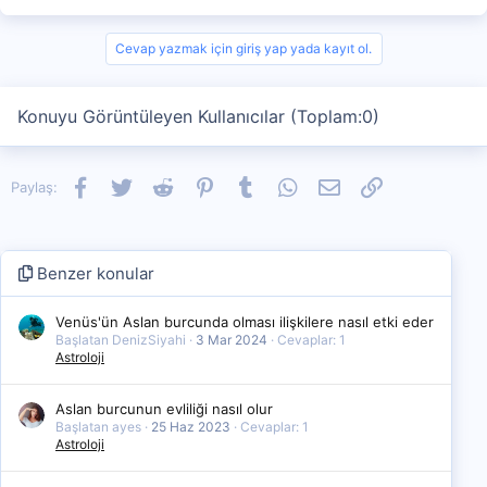
Cevap yazmak için giriş yap yada kayıt ol.
Konuyu Görüntüleyen Kullanıcılar (Toplam:0)
Facebook
Twitter
Reddit
Pinterest
Tumblr
WhatsApp
E-posta
Link
Paylaş:
Benzer konular
Venüs'ün Aslan burcunda olması ilişkilere nasıl etki eder
Başlatan DenizSiyahi
3 Mar 2024
Cevaplar: 1
Astroloji
Aslan burcunun evliliği nasıl olur
Başlatan ayes
25 Haz 2023
Cevaplar: 1
Astroloji