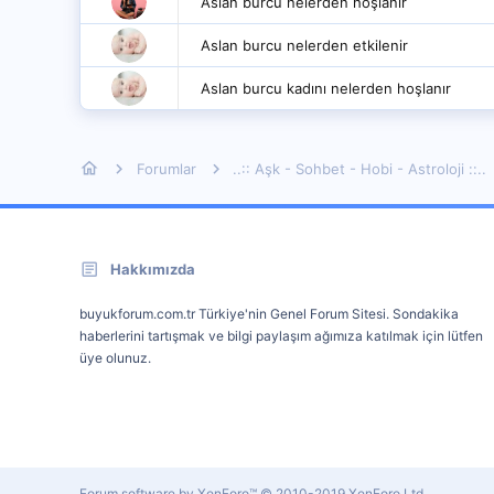
Aslan burcu nelerden hoşlanır
Aslan burcu nelerden etkilenir
Aslan burcu kadını nelerden hoşlanır
Forumlar
..:: Aşk - Sohbet - Hobi - Astroloji ::..
Hakkımızda
buyukforum.com.tr Türkiye'nin Genel Forum Sitesi. Sondakika
haberlerini tartışmak ve bilgi paylaşım ağımıza katılmak için lütfen
üye olunuz.
Forum software by XenForo™
© 2010-2019 XenForo Ltd.