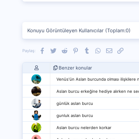
Konuyu Görüntüleyen Kullanıcılar (Toplam:0)
Facebook
Twitter
Reddit
Pinterest
Tumblr
WhatsApp
E-posta
Link
Paylaş:
Benzer konular
Venüs'ün Aslan burcunda olması ilişkilere n
Aslan burcu erkeğine hediye alırken ne se
günlük aslan burcu
gunluk aslan burcu
Aslan burcu nelerden korkar