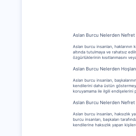
10,217
1,281
112
Aslan Burcu Nelerden Nefret
Aslan burcu insanları, haklarını
altında tutulmaya ve rahatsız edil
özgürlüklerinin kısıtlanmasını vey
Aslan Burcu Nelerden Hoşla
Aslan burcu insanları, başkalarını
kendilerini daha üstün göstermeye 
koruyamama ile ilgili endişelerini
Aslan Burcu Nelerden Nefret
Aslan burcu insanları, haksızlık y
burcu insanları, başkaları tarafı
kendilerine haksızlık yapan kişiler