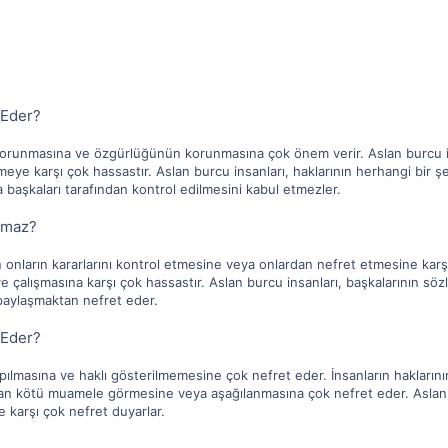
 Eder?
n korunmasına ve özgürlüğünün korunmasına çok önem verir. Aslan burcu i
meye karşı çok hassastır. Aslan burcu insanları, haklarının herhangi bir 
a başkaları tarafından kontrol edilmesini kabul etmezler.
nmaz?
n onların kararlarını kontrol etmesine veya onlardan nefret etmesine karşı ç
çalışmasına karşı çok hassastır. Aslan burcu insanları, başkalarının sözler
 paylaşmaktan nefret eder.
 Eder?
apılmasına ve haklı gösterilmemesine çok nefret eder. İnsanların hakların
ndan kötü muamele görmesine veya aşağılanmasına çok nefret eder. Aslan 
e karşı çok nefret duyarlar.