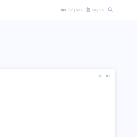
Giriş yap
Kayıt ol
#1