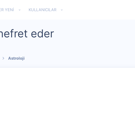
ER YENI
KULLANICILAR
nefret eder
Astroloji