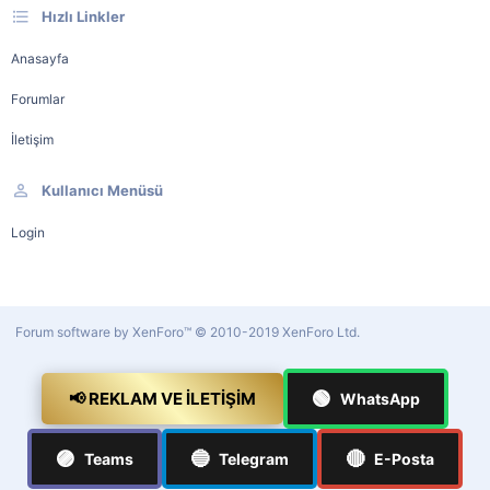
Hızlı Linkler
Anasayfa
Forumlar
İletişim
Kullanıcı Menüsü
Login
Forum software by XenForo™
© 2010-2019 XenForo Ltd.
🟢
📢 REKLAM VE İLETIŞIM
WhatsApp
🟣
🔵
🔴
Teams
Telegram
E-Posta