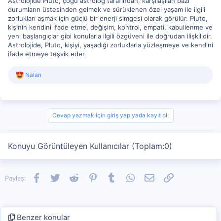
Astrolojide Pluto, çoğu astrolog tarafından, karşılaşılan bazı
durumların üstesinden gelmek ve sürüklenen özel yaşam ile ilgili
zorlukları aşmak için güçlü bir enerji simgesi olarak görülür. Pluto,
kişinin kendini ifade etme, değişim, kontrol, empati, kabullenme ve
yeni başlangıçlar gibi konularla ilgili özgüveni ile doğrudan ilişkilidir.
Astrolojide, Pluto, kişiyi, yaşadığı zorluklarla yüzleşmeye ve kendini
ifade etmeye teşvik eder.
R
Nalan
e
a
c
t
i
Cevap yazmak için giriş yap yada kayıt ol.
o
n
s
Konuyu Görüntüleyen Kullanıcılar (Toplam:0)
:
Facebook
Twitter
Reddit
Pinterest
Tumblr
WhatsApp
E-posta
Link
Paylaş:
Benzer konular