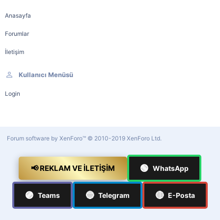
Anasayfa
Forumlar
İletişim
Kullanıcı Menüsü
Login
Forum software by XenForo™
© 2010-2019 XenForo Ltd.
🟢
📢 REKLAM VE İLETIŞIM
WhatsApp
🟣
🔵
🔴
Teams
Telegram
E-Posta