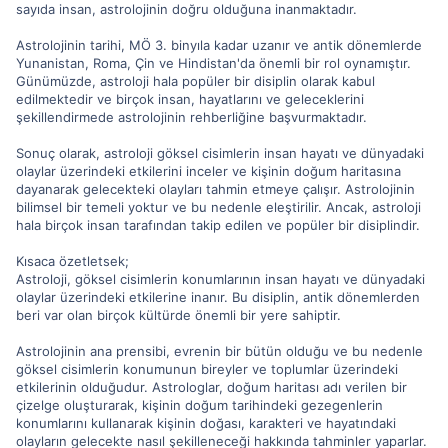
sayıda insan, astrolojinin doğru olduğuna inanmaktadır.
Astrolojinin tarihi, MÖ 3. binyıla kadar uzanır ve antik dönemlerde
Yunanistan, Roma, Çin ve Hindistan'da önemli bir rol oynamıştır.
Günümüzde, astroloji hala popüler bir disiplin olarak kabul
edilmektedir ve birçok insan, hayatlarını ve geleceklerini
şekillendirmede astrolojinin rehberliğine başvurmaktadır.
Sonuç olarak, astroloji göksel cisimlerin insan hayatı ve dünyadaki
olaylar üzerindeki etkilerini inceler ve kişinin doğum haritasına
dayanarak gelecekteki olayları tahmin etmeye çalışır. Astrolojinin
bilimsel bir temeli yoktur ve bu nedenle eleştirilir. Ancak, astroloji
hala birçok insan tarafından takip edilen ve popüler bir disiplindir.
Kısaca özetletsek;
Astroloji, göksel cisimlerin konumlarının insan hayatı ve dünyadaki
olaylar üzerindeki etkilerine inanır. Bu disiplin, antik dönemlerden
beri var olan birçok kültürde önemli bir yere sahiptir.
Astrolojinin ana prensibi, evrenin bir bütün olduğu ve bu nedenle
göksel cisimlerin konumunun bireyler ve toplumlar üzerindeki
etkilerinin olduğudur. Astrologlar, doğum haritası adı verilen bir
çizelge oluşturarak, kişinin doğum tarihindeki gezegenlerin
konumlarını kullanarak kişinin doğası, karakteri ve hayatındaki
olayların gelecekte nasıl şekilleneceği hakkında tahminler yaparlar.