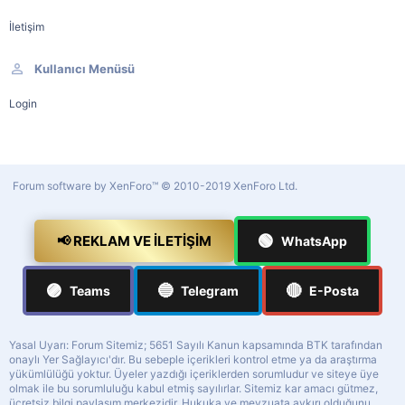
İletişim
Kullanıcı Menüsü
Login
Forum software by XenForo™
© 2010-2019 XenForo Ltd.
🟢
📢 REKLAM VE İLETIŞIM
WhatsApp
🟣
🔵
🔴
Teams
Telegram
E-Posta
Yasal Uyarı: Forum Sitemiz; 5651 Sayılı Kanun kapsamında BTK tarafından
onaylı Yer Sağlayıcı'dır. Bu sebeple içerikleri kontrol etme ya da araştırma
yükümlülüğü yoktur. Üyeler yazdığı içeriklerden sorumludur ve siteye üye
olmak ile bu sorumluluğu kabul etmiş sayılırlar. Sitemiz kar amacı gütmez,
ücretsiz bilgi paylaşım merkezidir. Hukuka ve mevzuata aykırı olduğunu