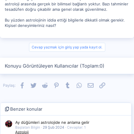
astroloji arasında gerçek bir bilimsel bağlantı yoktur. Bazı tahminler
tesadüfen doğru çıkabilir ama genel olarak güvenilmez.
Bu yüzden astrolojinin iddia ettiği bilgilerle dikkatli olmak gerekir.
Kişisel deneyimleriniz nasıl?
Cevap yazmak için giriş yap yada kayıt ol.
Konuyu Görüntüleyen Kullanıcılar (Toplam:0)
Facebook
Twitter
Reddit
Pinterest
Tumblr
WhatsApp
E-posta
Link
Paylaş:
Benzer konular
Ay düğümleri astrolojide ne anlama gelir
Başlatan Bilgin
29 Şub 2024
Cevaplar: 1
Astroloji