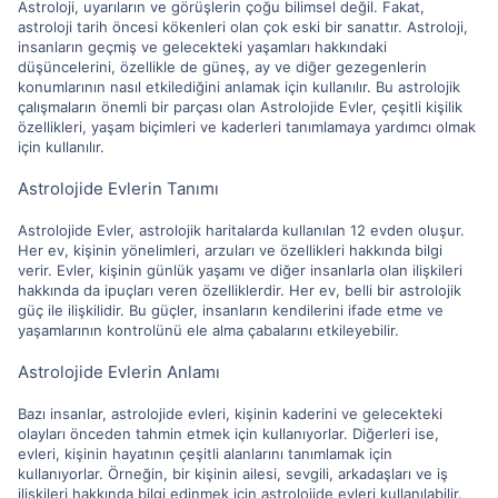
Astroloji, uyarıların ve görüşlerin çoğu bilimsel değil. Fakat,
astroloji tarih öncesi kökenleri olan çok eski bir sanattır. Astroloji,
insanların geçmiş ve gelecekteki yaşamları hakkındaki
düşüncelerini, özellikle de güneş, ay ve diğer gezegenlerin
konumlarının nasıl etkilediğini anlamak için kullanılır. Bu astrolojik
çalışmaların önemli bir parçası olan Astrolojide Evler, çeşitli kişilik
özellikleri, yaşam biçimleri ve kaderleri tanımlamaya yardımcı olmak
için kullanılır.
Astrolojide Evlerin Tanımı
Astrolojide Evler, astrolojik haritalarda kullanılan 12 evden oluşur.
Her ev, kişinin yönelimleri, arzuları ve özellikleri hakkında bilgi
verir. Evler, kişinin günlük yaşamı ve diğer insanlarla olan ilişkileri
hakkında da ipuçları veren özelliklerdir. Her ev, belli bir astrolojik
güç ile ilişkilidir. Bu güçler, insanların kendilerini ifade etme ve
yaşamlarının kontrolünü ele alma çabalarını etkileyebilir.
Astrolojide Evlerin Anlamı
Bazı insanlar, astrolojide evleri, kişinin kaderini ve gelecekteki
olayları önceden tahmin etmek için kullanıyorlar. Diğerleri ise,
evleri, kişinin hayatının çeşitli alanlarını tanımlamak için
kullanıyorlar. Örneğin, bir kişinin ailesi, sevgili, arkadaşları ve iş
ilişkileri hakkında bilgi edinmek için astrolojide evleri kullanılabilir.