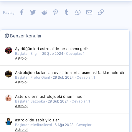
Facebook
Twitter
Reddit
Pinterest
Tumblr
WhatsApp
E-posta
Link
Paylaş:
Benzer konular
Ay düğümleri astrolojide ne anlama gelir
Başlatan Bilgin
29 Şub 2024
Cevaplar: 1
Astroloji
Astrolojide kullanılan ev sistemleri arasındaki farklar nelerdir
Başlatan ProtonGiant
29 Şub 2024
Cevaplar: 1
Astroloji
Asteroidlerin astrolojideki önemi nedir
Başlatan Bazooka
29 Şub 2024
Cevaplar: 1
Astroloji
astrolojide sabit yıldızlar
Başlatan mimikralicesi
6 Ağu 2023
Cevaplar: 1
Astroloji