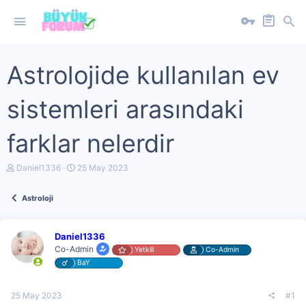
Astrolojide kullanılan ev
sistemleri arasındaki
farklar nelerdir
K
B
Daniel1336
25 May 2023
o
a
n
ş
Astroloji
u
l
y
a
u
n
b
g
Daniel1336
a
ı
Co-Admin
Yetkili
Co-Admin
ş
ç
BaY
l
t
a
a
t
r
25 May 2023
#1
a
i