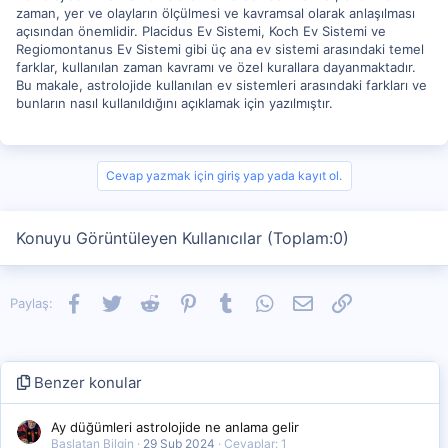
zaman, yer ve olayların ölçülmesi ve kavramsal olarak anlaşılması
açısından önemlidir. Placidus Ev Sistemi, Koch Ev Sistemi ve
Regiomontanus Ev Sistemi gibi üç ana ev sistemi arasındaki temel
farklar, kullanılan zaman kavramı ve özel kurallara dayanmaktadır.
Bu makale, astrolojide kullanılan ev sistemleri arasındaki farkları ve
bunların nasıl kullanıldığını açıklamak için yazılmıştır.
Cevap yazmak için giriş yap yada kayıt ol.
Konuyu Görüntüleyen Kullanıcılar (Toplam:0)
Facebook
Twitter
Reddit
Pinterest
Tumblr
WhatsApp
E-posta
Link
Paylaş:
Benzer konular
Ay düğümleri astrolojide ne anlama gelir
Başlatan Bilgin
29 Şub 2024
Cevaplar: 1