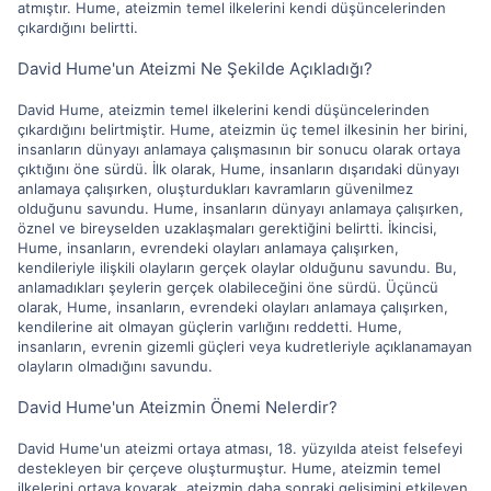
atmıştır. Hume, ateizmin temel ilkelerini kendi düşüncelerinden
çıkardığını belirtti.
David Hume'un Ateizmi Ne Şekilde Açıkladığı?
David Hume, ateizmin temel ilkelerini kendi düşüncelerinden
çıkardığını belirtmiştir. Hume, ateizmin üç temel ilkesinin her birini,
insanların dünyayı anlamaya çalışmasının bir sonucu olarak ortaya
çıktığını öne sürdü. İlk olarak, Hume, insanların dışarıdaki dünyayı
anlamaya çalışırken, oluşturdukları kavramların güvenilmez
olduğunu savundu. Hume, insanların dünyayı anlamaya çalışırken,
öznel ve bireyselden uzaklaşmaları gerektiğini belirtti. İkincisi,
Hume, insanların, evrendeki olayları anlamaya çalışırken,
kendileriyle ilişkili olayların gerçek olaylar olduğunu savundu. Bu,
anlamadıkları şeylerin gerçek olabileceğini öne sürdü. Üçüncü
olarak, Hume, insanların, evrendeki olayları anlamaya çalışırken,
kendilerine ait olmayan güçlerin varlığını reddetti. Hume,
insanların, evrenin gizemli güçleri veya kudretleriyle açıklanamayan
olayların olmadığını savundu.
David Hume'un Ateizmin Önemi Nelerdir?
David Hume'un ateizmi ortaya atması, 18. yüzyılda ateist felsefeyi
destekleyen bir çerçeve oluşturmuştur. Hume, ateizmin temel
ilkelerini ortaya koyarak, ateizmin daha sonraki gelişimini etkileyen