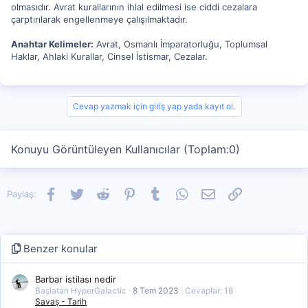
olmasıdır. Avrat kurallarının ihlal edilmesi ise ciddi cezalara
çarptırılarak engellenmeye çalışılmaktadır.
Anahtar Kelimeler:
Avrat, Osmanlı İmparatorluğu, Toplumsal
Haklar, Ahlaki Kurallar, Cinsel İstismar, Cezalar.
Cevap yazmak için giriş yap yada kayıt ol.
Konuyu Görüntüleyen Kullanıcılar (Toplam:0)
Facebook
Twitter
Reddit
Pinterest
Tumblr
WhatsApp
E-posta
Link
Paylaş:
Benzer konular
Barbar istilası nedir
Başlatan HyperGalactic
8 Tem 2023
Cevaplar: 18
Savaş - Tarih