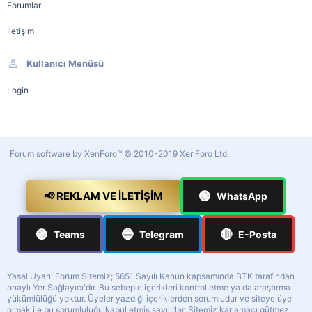
Forumlar
İletişim
Kullanıcı Menüsü
Login
Forum software by XenForo™
© 2010-2019 XenForo Ltd.
🟢
📢 REKLAM VE İLETIŞIM
WhatsApp
🟣
🔵
🔴
Teams
Telegram
E-Posta
Yasal Uyarı: Forum Sitemiz; 5651 Sayılı Kanun kapsamında BTK tarafından
onaylı Yer Sağlayıcı'dır. Bu sebeple içerikleri kontrol etme ya da araştırma
yükümlülüğü yoktur. Üyeler yazdığı içeriklerden sorumludur ve siteye üye
olmak ile bu sorumluluğu kabul etmiş sayılırlar. Sitemiz kar amacı gütmez,