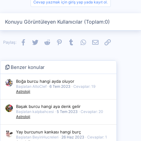
Cevap yazmak için giriş yap yada kayıt ol.
Konuyu Görüntüleyen Kullanıcılar (Toplam:0)
Facebook
Twitter
Reddit
Pinterest
Tumblr
WhatsApp
E-posta
Link
Paylaş:
Benzer konular
Boğa burcu hangi ayda oluyor
Başlatan AltoClef
6 Tem 2023
Cevaplar: 19
Astroloji
Başak burcu hangi aya denk gelir
Başlatan kalpbahcesi
5 Tem 2023
Cevaplar: 20
Astroloji
Yay burcunun kankası hangi burç
Başlatan BeyinHucreleri
26 Haz 2023
Cevaplar: 1