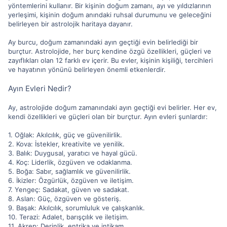
yöntemlerini kullanır. Bir kişinin doğum zamanı, ayı ve yıldızlarının
yerleşimi, kişinin doğum anındaki ruhsal durumunu ve geleceğini
belirleyen bir astrolojik haritaya dayanır.
Ay burcu, doğum zamanındaki ayın geçtiği evin belirlediği bir
burçtur. Astrolojide, her burç kendine özgü özellikleri, güçleri ve
zayıflıkları olan 12 farklı ev içerir. Bu evler, kişinin kişiliği, tercihleri
ve hayatının yönünü belirleyen önemli etkenlerdir.
Ayın Evleri Nedir?
Ay, astrolojide doğum zamanındaki ayın geçtiği evi belirler. Her ev,
kendi özellikleri ve güçleri olan bir burçtur. Ayın evleri şunlardır:
1. Oğlak: Akılcılık, güç ve güvenilirlik.
2. Kova: İstekler, kreativite ve yenilik.
3. Balık: Duygusal, yaratıcı ve hayal gücü.
4. Koç: Liderlik, özgüven ve odaklanma.
5. Boğa: Sabır, sağlamlık ve güvenilirlik.
6. İkizler: Özgürlük, özgüven ve iletişim.
7. Yengeç: Sadakat, güven ve sadakat.
8. Aslan: Güç, özgüven ve gösteriş.
9. Başak: Akılcılık, sorumluluk ve çalışkanlık.
10. Terazi: Adalet, barışçılık ve iletişim.
11. Akrep: Derinlik, entrika ve intikam.