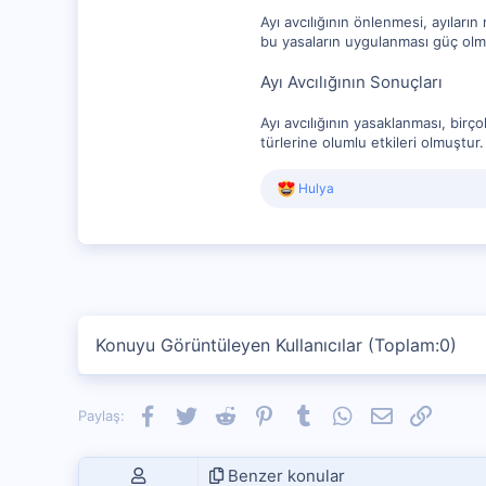
Ayı avcılığının önlenmesi, ayıları
bu yasaların uygulanması güç olmu
Ayı Avcılığının Sonuçları
Ayı avcılığının yasaklanması, bir
türlerine olumlu etkileri olmuştur.
R
Hulya
e
a
c
t
i
o
n
s
Konuyu Görüntüleyen Kullanıcılar (Toplam:0)
:
Facebook
Twitter
Reddit
Pinterest
Tumblr
WhatsApp
E-posta
Link
Paylaş:
Benzer konular