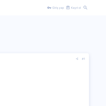
Giriş yap
Kayıt ol
#1