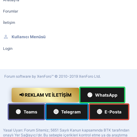
Forumlar
İletişim
Kullanıcı Menüsü
Login
Forum software by XenForo™
© 2010-2019 XenForo Ltd.
🟢
📢 REKLAM VE İLETIŞIM
WhatsApp
🟣
🔵
🔴
Teams
Telegram
E-Posta
Yasal Uyarı: Forum Sitemiz; 5651 Sayılı Kanun kapsamında BTK tarafından
onaylı Yer Sağlayıcı'dır. Bu sebeple içerikleri kontrol etme ya da araştırma