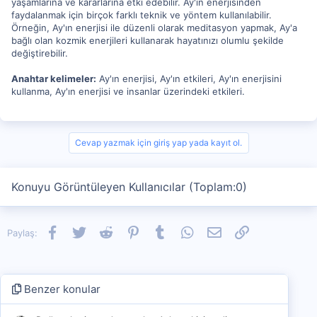
yaşamlarına ve kararlarına etki edebilir. Ay'ın enerjisinden
faydalanmak için birçok farklı teknik ve yöntem kullanılabilir.
Örneğin, Ay'ın enerjisi ile düzenli olarak meditasyon yapmak, Ay'a
bağlı olan kozmik enerjileri kullanarak hayatınızı olumlu şekilde
değiştirebilir.
Anahtar kelimeler:
Ay'ın enerjisi, Ay'ın etkileri, Ay'ın enerjisini
kullanma, Ay'ın enerjisi ve insanlar üzerindeki etkileri.
Cevap yazmak için giriş yap yada kayıt ol.
Konuyu Görüntüleyen Kullanıcılar (Toplam:0)
Facebook
Twitter
Reddit
Pinterest
Tumblr
WhatsApp
E-posta
Link
Paylaş:
Benzer konular