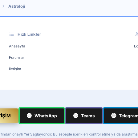
Astroloji
Hızlı Linkler
Anasayfa
Lo
Forumlar
İletişim
🟢
🟣
🔵
TIŞIM
WhatsApp
Teams
Telegra
ndan onaylı Yer Sağlayıcı'dır. Bu sebeple içerikleri kontrol etme ya da araştırm