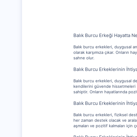
10,217
1,281
112
Balık Burcu Erkeği Hayatta N
Balık burcu erkekleri, duygusal an
olarak karşımıza çıkar. Onların ha
sahne olur.
Balık Burcu Erkeklerinin İht
Balık burcu erkekleri, duygusal de
kendilerini güvende hissetmeleri i
sahiptir. Onların hayatlarında pozit
Balık Burcu Erkeklerinin İhti
Balık burcu erkekleri, fiziksel des
her zaman destek olacak ve araların
aşmaları ve pozitif kalmaları için 