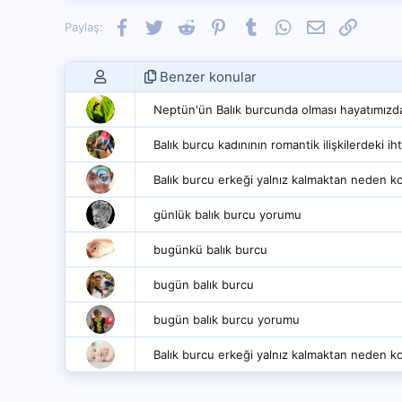
Facebook
Twitter
Reddit
Pinterest
Tumblr
WhatsApp
E-posta
Link
Paylaş:
Benzer konular
Neptün'ün Balık burcunda olması hayatımızda n
Balık burcu kadınının romantik ilişkilerdeki iht
Balık burcu erkeği yalnız kalmaktan neden k
günlük balık burcu yorumu
bugünkü balık burcu
bugün balık burcu
bugün balık burcu yorumu
Balık burcu erkeği yalnız kalmaktan neden k