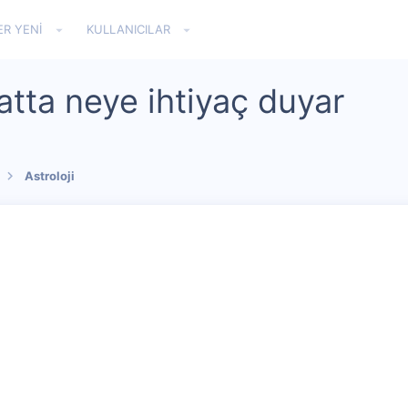
ER YENI
KULLANICILAR
atta neye ihtiyaç duyar
Astroloji