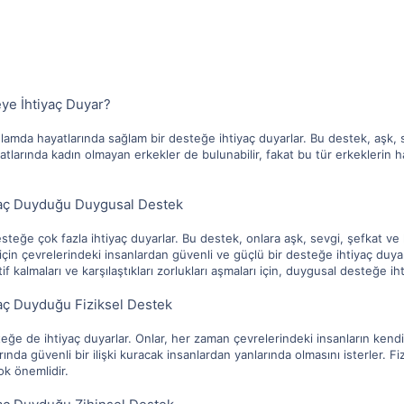
eye İhtiyaç Duyar?
lamda hayatlarında sağlam bir desteğe ihtiyaç duyarlar. Bu destek, aşk, se
yatlarında kadın olmayan erkekler de bulunabilir, fakat bu tür erkeklerin ha
iyaç Duyduğu Duygusal Destek
steğe çok fazla ihtiyaç duyarlar. Bu destek, onlara aşk, sevgi, şefkat ve 
çin çevrelerindeki insanlardan güvenli ve güçlü bir desteğe ihtiyaç duyar
if kalmaları ve karşılaştıkları zorlukları aşmaları için, duygusal desteğe ih
yaç Duyduğu Fiziksel Destek
teğe de ihtiyaç duyarlar. Onlar, her zaman çevrelerindeki insanların kendile
da güvenli bir ilişki kuracak insanlardan yanlarında olmasını isterler. Fiz
çok önemlidir.