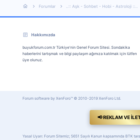
Forumlar
..:: Aşk - Sohbet - Hobi - Astroloji ::..
Hakkımızda
buyukforum.com.tr Türkiye'nin Genel Forum Sitesi. Sondakika
haberlerini tartışmak ve bilgi paylaşım ağımıza katılmak için lütfen
üye olunuz.
Forum software by XenForo™
© 2010-2019 XenForo Ltd.
📢 REKLAM VE İLE
Yasal Uyarı: Forum Sitemiz; 5651 Sayılı Kanun kapsamında BTK tarafı