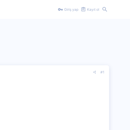
Giriş yap
Kayıt ol
#1