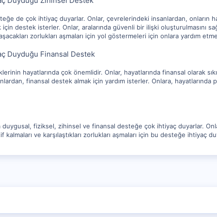
yaç Duyduğu Zihinsel Destek
teğe de çok ihtiyaç duyarlar. Onlar, çevrelerindeki insanlardan, onların ha
in destek isterler. Onlar, aralarında güvenli bir ilişki oluşturulmasını s
laşacakları zorlukları aşmaları için yol göstermeleri için onlara yardım etmes
iyaç Duyduğu Finansal Destek
lerinin hayatlarında çok önemlidir. Onlar, hayatlarında finansal olarak sı
nlardan, finansal destek almak için yardım isterler. Onlara, hayatlarında poz
a duygusal, fiziksel, zihinsel ve finansal desteğe çok ihtiyaç duyarlar. On
if kalmaları ve karşılaştıkları zorlukları aşmaları için bu desteğe ihtiyaç du