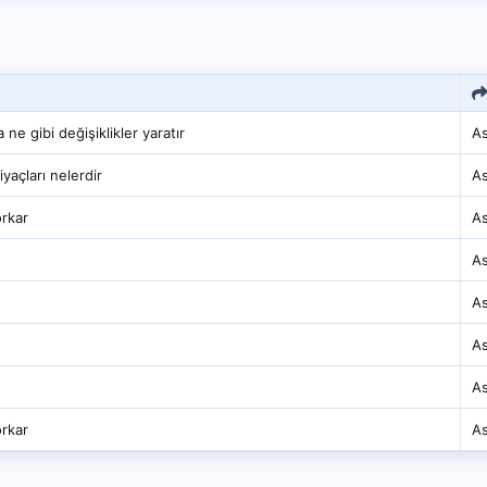
e gibi değişiklikler yaratır
As
iyaçları nelerdir
As
orkar
As
As
As
As
As
orkar
As