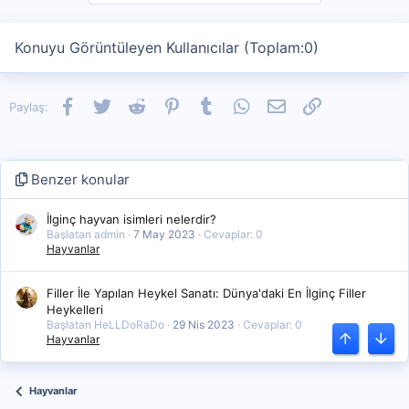
Konuyu Görüntüleyen Kullanıcılar (Toplam:0)
Facebook
Twitter
Reddit
Pinterest
Tumblr
WhatsApp
E-posta
Link
Paylaş:
Benzer konular
İlginç hayvan isimleri nelerdir?
Başlatan admin
7 May 2023
Cevaplar: 0
Hayvanlar
Filler İle Yapılan Heykel Sanatı: Dünya'daki En İlginç Filler
Heykelleri
Başlatan HeLLDoRaDo
29 Nis 2023
Cevaplar: 0
Hayvanlar
Üst
Alt
Hayvanlar