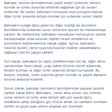
Balinalar, denizin derinliklerinde çeşitli sesler üreterek, iletişim
kurmak ve türleri arasında rehberlik sağlamak için bu sesleri
kullanırlar. Bu sesler, balinaların konuşma veya konuşma dışında
diğer türler arasında iletişim kurmak için kullanılan sesler olabilir.
Balinaların kulağa ilginç gelen bir diğer özelliği de denizlerin
derinliklerinde kullanılan sonar sistemine benzer bir mekanizmaya
sahiptir. Bu mekanizma, balinaların neredeyse herhangi bir zararla
karşılaşmadan suda bulunan objeleri tespit etmelerine ve
konumlarını belirlemelerine olanak sağlar. Ayrıca, balinaların
tükürük bezleri, deniz suyunda bulunan balıkları yakalamalarını
sağlayan özel bir yapıya sahiptir.
Son olarak, balinaların en ilginç özelliklerinden biri de, diğer deniz
canlılarından farklı olarak, çoğu balina türünün kendi aralarında
iletişim kurması ve diğer türler arasında iletişim kurmasıdır. Bu
iletişim, özellikle, türler arasında güven kurmak ve yaşam alanlarını
koruma amacıyla kullanılır.
Sonuç olarak, balinalar, denizlerin derinliklerinde yaşayan gizemli
canlılar olarak bilinir. Balinaların, nefes alma süresi, ses üretme,
sonar sistemi ve türler arası iletişim gibi çok sayıda ilginç
özelliklere sahip olduğunu göz önüne almak, bu canlıların evrimsel
tarihini ve güçlü ayak izlerini anlamak için önemlidir.