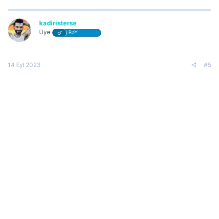
kadiristerse
Üye
BaY
14 Eyl 2023
#5