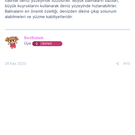
halinde deniz yüzeyinde süzülürler. Büyük balinaların bazıları,
büyük kuyruklarını kullanarak deniz yüzeyinde hızlanabilirler.
Balinaların en önemli özelliği, denizden dikine çıkıp solunum
alabilmeleri ve yüzme kabiliyetleridir.
BezBebek
Üye
BaYaN
26 Kas 2023
#10