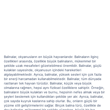
Balinalar, okyanusların en büyük hayvanlarıdır. Balinaların ilginç
özellikleri arasında, özellikle büyük balinaların, mükemmel bir
şekilde uzak mesafeleri gözetebilmesi önemlidir. Balinalar, güçlü
kulakları sayesinde, okyanusun içindeki hareketleri
algılayabilmektedir. Ayrıca, balinalar, yüksek sesleri için çok fazla
bir enerji harcamadan kullanabilmektedir. Balinalar, tüm dünyada
rastlanan tek hayvan türüdür. Balinalar, küçük veya büyük
olmalarına rağmen, hepsi aynı fiziksel özelliklere sahiptir. Örneğin,
balinaların büyük kulakları ve burnu, hepsinin nefes almak veya bir
şeyleri beslemek için kullandıkları şekilde yer alır. Ayrıca, balinalar,
çok sayıda kuyruk kaslarına sahip olurlar. Bu, onların güçlü bir
yüzme stili geliştirmelerini sağlar. Birçok balina türü, özellikle de
dev balinalar, mükemmel bir şekilde yüzerken, büyük bir hız