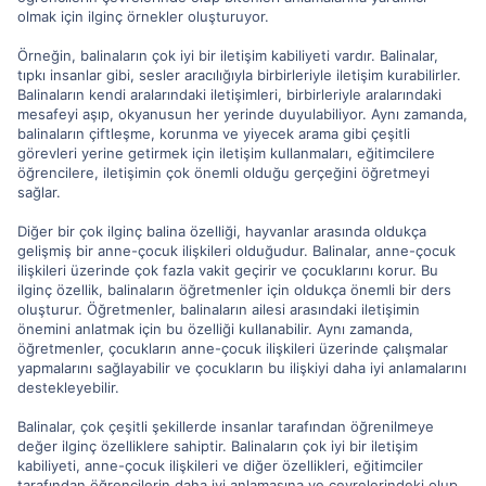
olmak için ilginç örnekler oluşturuyor.
Örneğin, balinaların çok iyi bir iletişim kabiliyeti vardır. Balinalar,
tıpkı insanlar gibi, sesler aracılığıyla birbirleriyle iletişim kurabilirler.
Balinaların kendi aralarındaki iletişimleri, birbirleriyle aralarındaki
mesafeyi aşıp, okyanusun her yerinde duyulabiliyor. Aynı zamanda,
balinaların çiftleşme, korunma ve yiyecek arama gibi çeşitli
görevleri yerine getirmek için iletişim kullanmaları, eğitimcilere
öğrencilere, iletişimin çok önemli olduğu gerçeğini öğretmeyi
sağlar.
Diğer bir çok ilginç balina özelliği, hayvanlar arasında oldukça
gelişmiş bir anne-çocuk ilişkileri olduğudur. Balinalar, anne-çocuk
ilişkileri üzerinde çok fazla vakit geçirir ve çocuklarını korur. Bu
ilginç özellik, balinaların öğretmenler için oldukça önemli bir ders
oluşturur. Öğretmenler, balinaların ailesi arasındaki iletişimin
önemini anlatmak için bu özelliği kullanabilir. Aynı zamanda,
öğretmenler, çocukların anne-çocuk ilişkileri üzerinde çalışmalar
yapmalarını sağlayabilir ve çocukların bu ilişkiyi daha iyi anlamalarını
destekleyebilir.
Balinalar, çok çeşitli şekillerde insanlar tarafından öğrenilmeye
değer ilginç özelliklere sahiptir. Balinaların çok iyi bir iletişim
kabiliyeti, anne-çocuk ilişkileri ve diğer özellikleri, eğitimciler
tarafından öğrencilerin daha iyi anlamasına ve çevrelerindeki olup