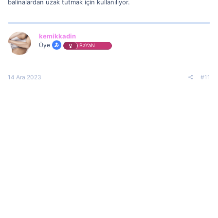
balinalardan uzak tutmak için kullanılıyor.
kemikkadin
Üye
BaYaN
14 Ara 2023
#11