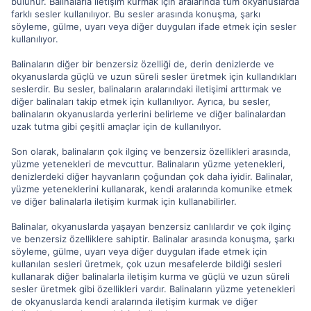
bulunur. Balinalarla iletişim kurmak için aralarında tüm okyanuslarda
farklı sesler kullanılıyor. Bu sesler arasında konuşma, şarkı
söyleme, gülme, uyarı veya diğer duyguları ifade etmek için sesler
kullanılıyor.
Balinaların diğer bir benzersiz özelliği de, derin denizlerde ve
okyanuslarda güçlü ve uzun süreli sesler üretmek için kullandıkları
seslerdir. Bu sesler, balinaların aralarındaki iletişimi arttırmak ve
diğer balinaları takip etmek için kullanılıyor. Ayrıca, bu sesler,
balinaların okyanuslarda yerlerini belirleme ve diğer balinalardan
uzak tutma gibi çeşitli amaçlar için de kullanılıyor.
Son olarak, balinaların çok ilginç ve benzersiz özellikleri arasında,
yüzme yetenekleri de mevcuttur. Balinaların yüzme yetenekleri,
denizlerdeki diğer hayvanların çoğundan çok daha iyidir. Balinalar,
yüzme yeteneklerini kullanarak, kendi aralarında komunike etmek
ve diğer balinalarla iletişim kurmak için kullanabilirler.
Balinalar, okyanuslarda yaşayan benzersiz canlılardır ve çok ilginç
ve benzersiz özelliklere sahiptir. Balinalar arasında konuşma, şarkı
söyleme, gülme, uyarı veya diğer duyguları ifade etmek için
kullanılan sesleri üretmek, çok uzun mesafelerde bildiği sesleri
kullanarak diğer balinalarla iletişim kurma ve güçlü ve uzun süreli
sesler üretmek gibi özellikleri vardır. Balinaların yüzme yetenekleri
de okyanuslarda kendi aralarında iletişim kurmak ve diğer