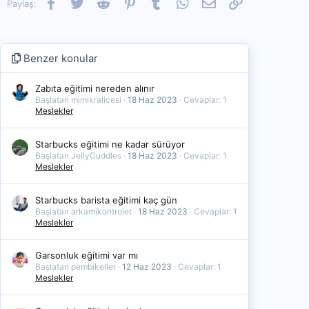
Facebook
Twitter
Reddit
Pinterest
Tumblr
WhatsApp
E-posta
Link
Paylaş:
Benzer konular
Zabıta eğitimi nereden alınır
Başlatan mimikralicesi
18 Haz 2023
Cevaplar: 1
Meslekler
Starbucks eğitimi ne kadar sürüyor
Başlatan JellyCuddles
18 Haz 2023
Cevaplar: 1
Meslekler
Starbucks barista eğitimi kaç gün
Başlatan arkamikontrolet
18 Haz 2023
Cevaplar: 1
Meslekler
Garsonluk eğitimi var mı
Başlatan pembikeller
12 Haz 2023
Cevaplar: 1
Meslekler