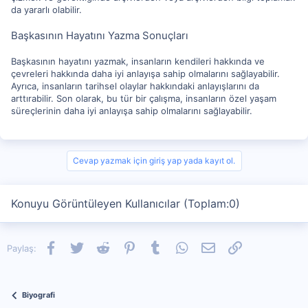
da yararlı olabilir.
Başkasının Hayatını Yazma Sonuçları
Başkasının hayatını yazmak, insanların kendileri hakkında ve
çevreleri hakkında daha iyi anlayışa sahip olmalarını sağlayabilir.
Ayrıca, insanların tarihsel olaylar hakkındaki anlayışlarını da
arttırabilir. Son olarak, bu tür bir çalışma, insanların özel yaşam
süreçlerinin daha iyi anlayışa sahip olmalarını sağlayabilir.
Cevap yazmak için giriş yap yada kayıt ol.
Konuyu Görüntüleyen Kullanıcılar (Toplam:0)
Facebook
Twitter
Reddit
Pinterest
Tumblr
WhatsApp
E-posta
Link
Paylaş:
Biyografi