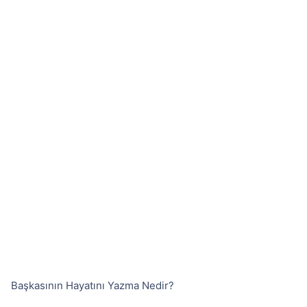
Başkasının Hayatını Yazma Nedir?