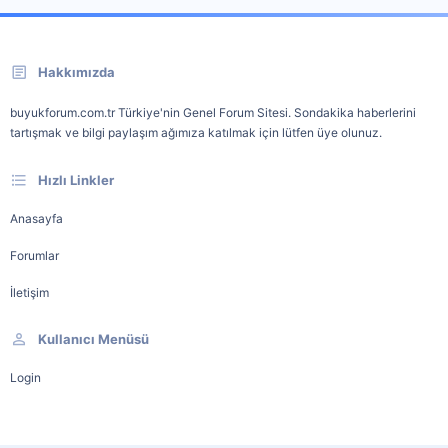
Hakkımızda
buyukforum.com.tr Türkiye'nin Genel Forum Sitesi. Sondakika haberlerini
tartışmak ve bilgi paylaşım ağımıza katılmak için lütfen üye olunuz.
Hızlı Linkler
Anasayfa
Forumlar
İletişim
Kullanıcı Menüsü
Login