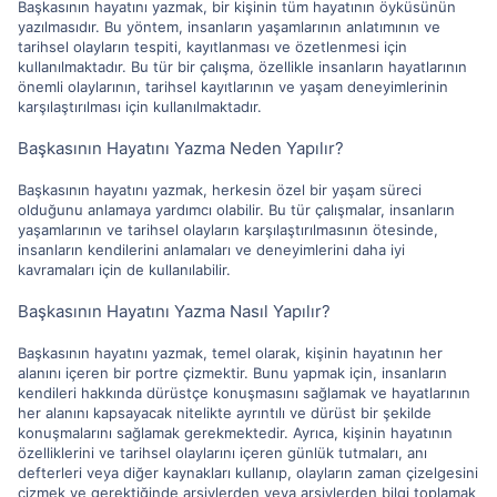
Başkasının hayatını yazmak, bir kişinin tüm hayatının öyküsünün
yazılmasıdır. Bu yöntem, insanların yaşamlarının anlatımının ve
tarihsel olayların tespiti, kayıtlanması ve özetlenmesi için
kullanılmaktadır. Bu tür bir çalışma, özellikle insanların hayatlarının
önemli olaylarının, tarihsel kayıtlarının ve yaşam deneyimlerinin
karşılaştırılması için kullanılmaktadır.
Başkasının Hayatını Yazma Neden Yapılır?
Başkasının hayatını yazmak, herkesin özel bir yaşam süreci
olduğunu anlamaya yardımcı olabilir. Bu tür çalışmalar, insanların
yaşamlarının ve tarihsel olayların karşılaştırılmasının ötesinde,
insanların kendilerini anlamaları ve deneyimlerini daha iyi
kavramaları için de kullanılabilir.
Başkasının Hayatını Yazma Nasıl Yapılır?
Başkasının hayatını yazmak, temel olarak, kişinin hayatının her
alanını içeren bir portre çizmektir. Bunu yapmak için, insanların
kendileri hakkında dürüstçe konuşmasını sağlamak ve hayatlarının
her alanını kapsayacak nitelikte ayrıntılı ve dürüst bir şekilde
konuşmalarını sağlamak gerekmektedir. Ayrıca, kişinin hayatının
özelliklerini ve tarihsel olaylarını içeren günlük tutmaları, anı
defterleri veya diğer kaynakları kullanıp, olayların zaman çizelgesini
çizmek ve gerektiğinde arşivlerden veya arşivlerden bilgi toplamak