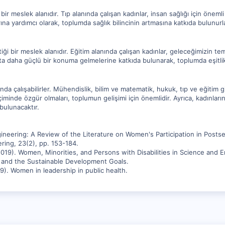
i bir meslek alanıdır. Tıp alanında çalışan kadınlar, insan sağlığı için önemli 
na yardımcı olarak, toplumda sağlık bilincinin artmasına katkıda bulunurla
ettiği bir meslek alanıdır. Eğitim alanında çalışan kadınlar, geleceğimizin t
tta daha güçlü bir konuma gelmelerine katkıda bulunarak, toplumda eşitlik
ında çalışabilirler. Mühendislik, bilim ve matematik, hukuk, tıp ve eğitim g
çiminde özgür olmaları, toplumun gelişimi için önemlidir. Ayrıca, kadınları
bulunacaktır.
ineering: A Review of the Literature on Women's Participation in Post
ring, 23(2), pp. 153-184.
2019). Women, Minorities, and Persons with Disabilities in Science and E
 and the Sustainable Development Goals.
9). Women in leadership in public health.