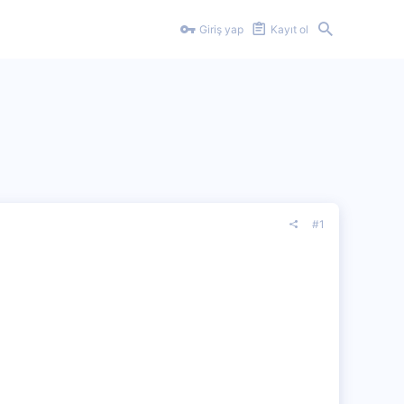
Giriş yap
Kayıt ol
#1