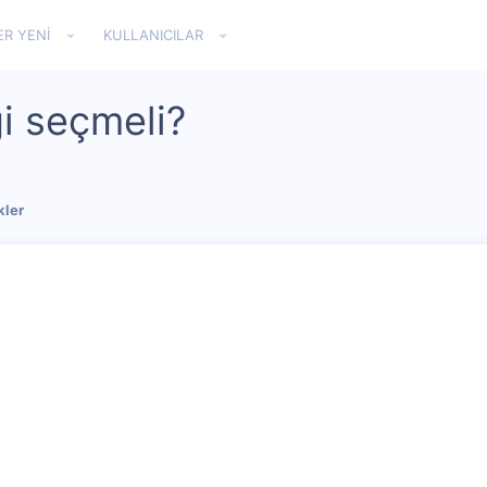
ER YENI
KULLANICILAR
i seçmeli?
kler