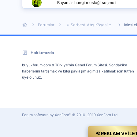
Bayanlar hangi mesleği seçmeli
Forumlar
..:: Serbest Atış Köşesi ::..
Mesle
Hakkımızda
buyukforum.com.tr Türkiye'nin Genel Forum Sitesi. Sondakika
haberlerini tartışmak ve bilgi paylaşım ağımıza katılmak için lütfen
üye olunuz.
Forum software by XenForo™
© 2010-2019 XenForo Ltd.
📢 REKLAM VE İLE