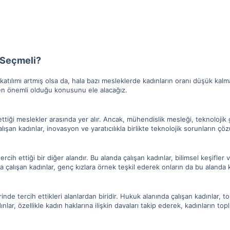
 Seçmeli?
a katılımı artmış olsa da, hala bazı mesleklerde kadınların oranı düşük kalm
en önemli olduğu konusunu ele alacağız.
ettiği meslekler arasında yer alır. Ancak, mühendislik mesleği, teknolojik
ışan kadınlar, inovasyon ve yaratıcılıkla birlikte teknolojik sorunların çö
rcih ettiği bir diğer alandır. Bu alanda çalışan kadınlar, bilimsel keşifler 
a çalışan kadınlar, genç kızlara örnek teşkil ederek onların da bu alanda k
nde tercih ettikleri alanlardan biridir. Hukuk alanında çalışan kadınlar, t
ınlar, özellikle kadın haklarına ilişkin davaları takip ederek, kadınların 