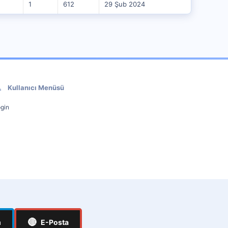
1
612
29 Şub 2024
Kullanıcı Menüsü
gin
🔴
m
E-Posta