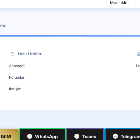
Meslekler
kler
Hızlı Linkler
Anasayfa
Lo
Forumlar
İletişim
🟢
🟣
🔵
TIŞIM
WhatsApp
Teams
Telegra