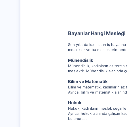
25,283
1,159
112
Bayanlar Hangi Mesleği
Son yıllarda kadınların iş hayatın
meslekler ve bu mesleklerin ned
Mühendislik
Mühendislik, kadınların az tercih 
meslektir. Mühendislik alanında çal
Bilim ve Matematik
Bilim ve matematik, kadınların az te
Ayrıca, bilim ve matematik alanınd
Hukuk
Hukuk, kadınların meslek seçimleri
Ayrıca, hukuk alanında çalışan kad
bulunurlar.