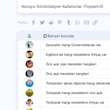
Konuyu Görüntüleyen Kullanıcılar (Toplam:0)
Facebook
Twitter
Reddit
Pinterest
Tumblr
WhatsApp
E-posta
Link
Paylaş:
Benzer konular
Desinatör Hangi Üniversitelerde Var
İngiltere'de hangi mesleklere ihtiyaç var
Önü açık olan meslekler hangileri
Önü açık meslekler hangileri
Türkiyeden alınan diploma hangi ülkelerde
Türkiyede hangi mesleklerin önü açık
Türkiyede hangi mesleklere ihtiyaç var