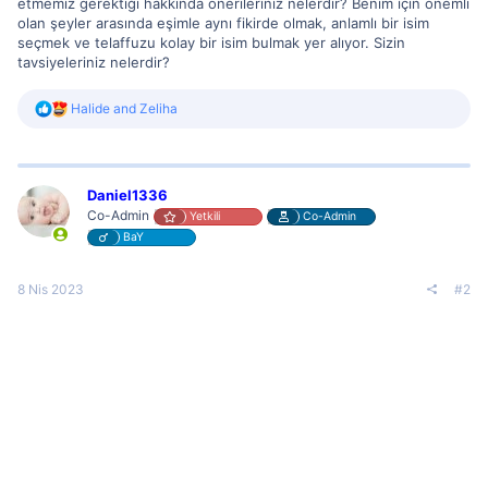
etmemiz gerektiği hakkında önerileriniz nelerdir? Benim için önemli
olan şeyler arasında eşimle aynı fikirde olmak, anlamlı bir isim
seçmek ve telaffuzu kolay bir isim bulmak yer alıyor. Sizin
tavsiyeleriniz nelerdir?
R
Halide
and
Zeliha
e
a
c
t
i
Daniel1336
o
Co-Admin
Yetkili
Co-Admin
n
BaY
s
:
8 Nis 2023
#2