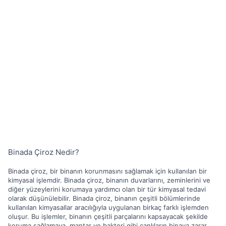
Binada Çiroz Nedir?
Binada çiroz, bir binanın korunmasını sağlamak için kullanılan bir
kimyasal işlemdir. Binada çiroz, binanın duvarlarını, zeminlerini ve
diğer yüzeylerini korumaya yardımcı olan bir tür kimyasal tedavi
olarak düşünülebilir. Binada çiroz, binanın çeşitli bölümlerinde
kullanılan kimyasallar aracılığıyla uygulanan birkaç farklı işlemden
oluşur. Bu işlemler, binanın çeşitli parçalarını kapsayacak şekilde
koruma sağlamaya, mantar ve bakteri gibi canlıların binaya zarar