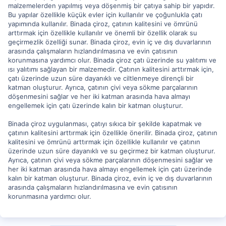
malzemelerden yapılmış veya döşenmiş bir çatıya sahip bir yapıdır.
Bu yapılar özellikle küçük evler için kullanılır ve çoğunlukla çatı
yapımında kullanılır. Binada çiroz, çatının kalitesini ve ömrünü
arttırmak için özellikle kullanılır ve önemli bir özellik olarak su
geçirmezlik özelliği sunar. Binada çiroz, evin iç ve dış duvarlarının
arasında çalışmaların hızlandırılmasına ve evin çatısının
korunmasına yardımcı olur. Binada çiroz çatı üzerinde su yalıtımı ve
ısı yalıtımı sağlayan bir malzemedir. Çatının kalitesini arttırmak için,
çatı üzerinde uzun süre dayanıklı ve ciltlenmeye dirençli bir
katman oluşturur. Ayrıca, çatının çivi veya sökme parçalarının
döşenmesini sağlar ve her iki katman arasında hava almayı
engellemek için çatı üzerinde kalın bir katman oluşturur.
Binada çiroz uygulanması, çatıyı sıkıca bir şekilde kapatmak ve
çatının kalitesini arttırmak için özellikle önerilir. Binada çiroz, çatının
kalitesini ve ömrünü arttırmak için özellikle kullanılır ve çatının
üzerinde uzun süre dayanıklı ve su geçirmez bir katman oluşturur.
Ayrıca, çatının çivi veya sökme parçalarının döşenmesini sağlar ve
her iki katman arasında hava almayı engellemek için çatı üzerinde
kalın bir katman oluşturur. Binada çiroz, evin iç ve dış duvarlarının
arasında çalışmaların hızlandırılmasına ve evin çatısının
korunmasına yardımcı olur.