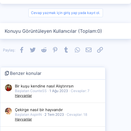
Cevap yazmak için giriş yap yada kayıt ol.
Konuyu Görüntüleyen Kullanıcılar (Toplam:0)
Facebook
Twitter
Reddit
Pinterest
Tumblr
WhatsApp
E-posta
Link
Paylaş:
Benzer konular
Bir kuşu kendine nasıl Alıştırırsın
Başlatan CounteSS
1 Ağu 2023
Cevaplar: 7
Hayvanlar
Çekirge nasıl bir hayvandır
Başlatan AspiriN
2 Tem 2023
Cevaplar: 18
Hayvanlar