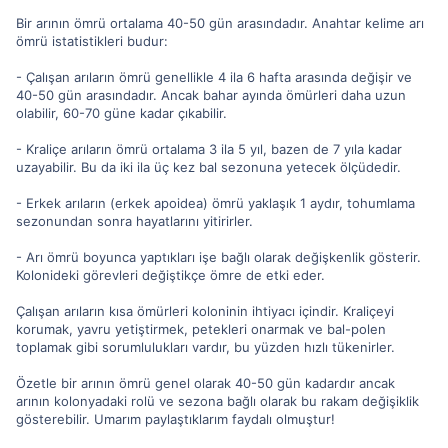
Bir arının ömrü ortalama 40-50 gün arasındadır. Anahtar kelime arı
ömrü istatistikleri budur:
- Çalışan arıların ömrü genellikle 4 ila 6 hafta arasında değişir ve
40-50 gün arasındadır. Ancak bahar ayında ömürleri daha uzun
olabilir, 60-70 güne kadar çıkabilir.
- Kraliçe arıların ömrü ortalama 3 ila 5 yıl, bazen de 7 yıla kadar
uzayabilir. Bu da iki ila üç kez bal sezonuna yetecek ölçüdedir.
- Erkek arıların (erkek apoidea) ömrü yaklaşık 1 aydır, tohumlama
sezonundan sonra hayatlarını yitirirler.
- Arı ömrü boyunca yaptıkları işe bağlı olarak değişkenlik gösterir.
Kolonideki görevleri değiştikçe ömre de etki eder.
Çalışan arıların kısa ömürleri koloninin ihtiyacı içindir. Kraliçeyi
korumak, yavru yetiştirmek, petekleri onarmak ve bal-polen
toplamak gibi sorumlulukları vardır, bu yüzden hızlı tükenirler.
Özetle bir arının ömrü genel olarak 40-50 gün kadardır ancak
arının kolonyadaki rolü ve sezona bağlı olarak bu rakam değişiklik
gösterebilir. Umarım paylaştıklarım faydalı olmuştur!