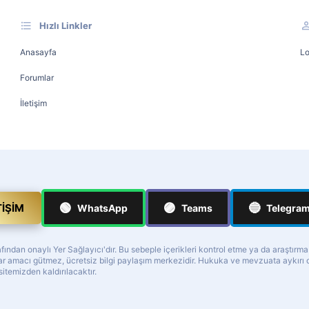
Hızlı Linkler
Anasayfa
Lo
Forumlar
İletişim
🟢
🟣
🔵
TIŞIM
WhatsApp
Teams
Telegra
ndan onaylı Yer Sağlayıcı'dır. Bu sebeple içerikleri kontrol etme ya da araştırm
z kar amacı gütmez, ücretsiz bilgi paylaşım merkezidir. Hukuka ve mevzuata aykır
 sitemizden kaldırılacaktır.