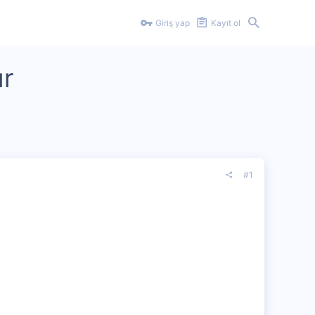
Giriş yap
Kayıt ol
ır
#1