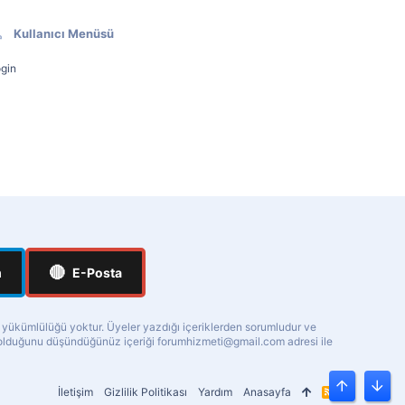
Kullanıcı Menüsü
gin
🔴
m
E-Posta
a yükümlülüğü yoktur. Üyeler yazdığı içeriklerden sorumludur ve
ı olduğunu düşündüğünüz içeriği
forumhizmeti@gmail.com
adresi ile
İletişim
Gizlilik Politikası
Yardım
Anasayfa
R
Üst
Alt
S