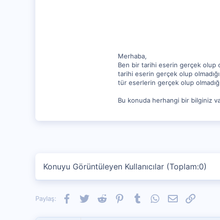
17
Merhaba,
Ben bir tarihi eserin gerçek olup 
tarihi eserin gerçek olup olmadığ
tür eserlerin gerçek olup olmadığ
Bu konuda herhangi bir bilginiz va
Konuyu Görüntüleyen Kullanıcılar (Toplam:0)
Facebook
Twitter
Reddit
Pinterest
Tumblr
WhatsApp
E-posta
Link
Paylaş: