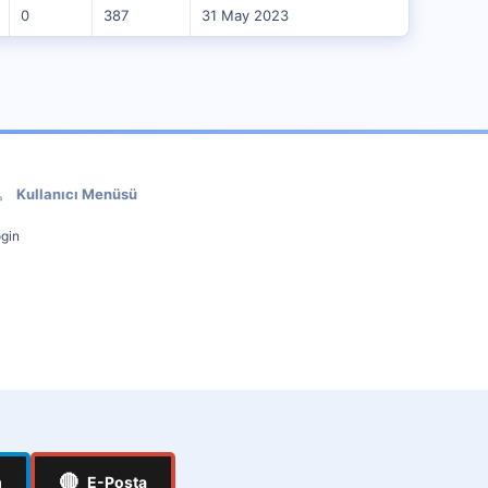
0
387
31 May 2023
Kullanıcı Menüsü
gin
🔴
m
E-Posta