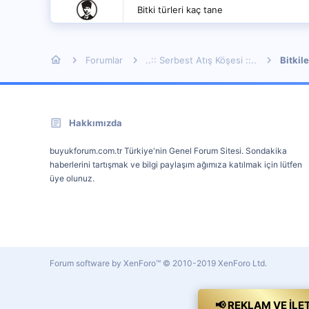
Bitki türleri kaç tane
Forumlar
..:: Serbest Atış Köşesi ::..
Bitkile
Hakkımızda
buyukforum.com.tr Türkiye'nin Genel Forum Sitesi. Sondakika
haberlerini tartışmak ve bilgi paylaşım ağımıza katılmak için lütfen
üye olunuz.
Forum software by XenForo™
© 2010-2019 XenForo Ltd.
📢 REKLAM VE İLE