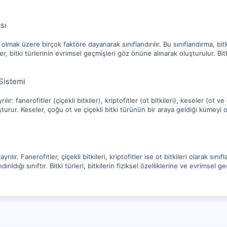
sı
olmak üzere birçok faktöre dayanarak sınıflandırılır. Bu sınıflandırma, bitkiler
, bitki türlerinin evrimsel geçmişleri göz önüne alınarak oluşturulur. Bitki 
.
 Sistemi
ılır: fanerofitler (çiçekli bitkiler), kriptofitler (ot bitkileri), keseler (ot ve
turur. Keseler, çoğu ot ve çiçekli bitki türünün bir araya geldiği kümeyi ol
 ayrılır. Fanerofitler, çiçekli bitkileri, kriptofitler ise ot bitkileri olarak sını
dırıldığı sınıftır. Bitki türleri, bitkilerin fiziksel özelliklerine ve evrimsel