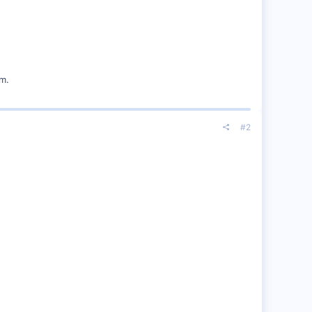
im.
#2