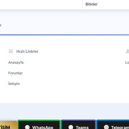
Bitkiler
r
Hızlı Linkler
Anasayfa
Lo
Forumlar
İletişim
🟢
🟣
🔵
TIŞIM
WhatsApp
Teams
Telegra