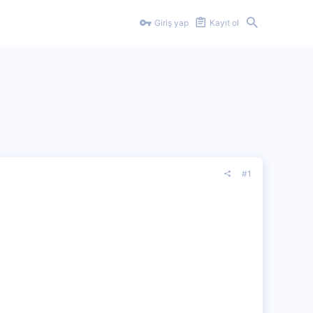
Giriş yap
Kayıt ol
#1