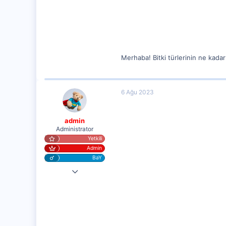
62
Merhaba! Bitki türlerinin ne kad
6 Ağu 2023
admin
Administrator
Yetkili
Admin
BaY
25 Eyl 2020
20,003
1,347
112