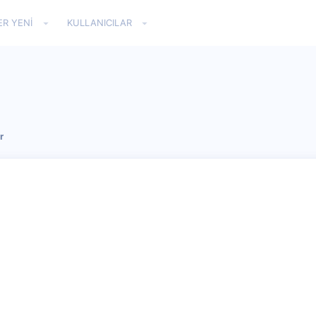
ER YENI
KULLANICILAR
r