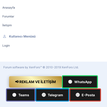
Anasayfa
Forumlar
İletişim
Kullanıcı Menüsü
Login
Forum software by XenForo™
© 2010-2019 XenForo Ltd.
🟢
📢 REKLAM VE İLETIŞIM
WhatsApp
🟣
🔵
🔴
Teams
Telegram
E-Posta