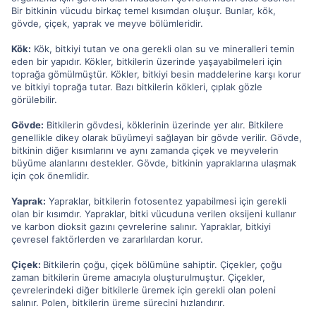
Bir bitkinin vücudu birkaç temel kısımdan oluşur. Bunlar, kök,
gövde, çiçek, yaprak ve meyve bölümleridir.
Kök:
Kök, bitkiyi tutan ve ona gerekli olan su ve mineralleri temin
eden bir yapıdır. Kökler, bitkilerin üzerinde yaşayabilmeleri için
toprağa gömülmüştür. Kökler, bitkiyi besin maddelerine karşı korur
ve bitkiyi toprağa tutar. Bazı bitkilerin kökleri, çıplak gözle
görülebilir.
Gövde:
Bitkilerin gövdesi, köklerinin üzerinde yer alır. Bitkilere
genellikle dikey olarak büyümeyi sağlayan bir gövde verilir. Gövde,
bitkinin diğer kısımlarını ve aynı zamanda çiçek ve meyvelerin
büyüme alanlarını destekler. Gövde, bitkinin yapraklarına ulaşmak
için çok önemlidir.
Yaprak:
Yapraklar, bitkilerin fotosentez yapabilmesi için gerekli
olan bir kısımdır. Yapraklar, bitki vücuduna verilen oksijeni kullanır
ve karbon dioksit gazını çevrelerine salınır. Yapraklar, bitkiyi
çevresel faktörlerden ve zararlılardan korur.
Çiçek:
Bitkilerin çoğu, çiçek bölümüne sahiptir. Çiçekler, çoğu
zaman bitkilerin üreme amacıyla oluşturulmuştur. Çiçekler,
çevrelerindeki diğer bitkilerle üremek için gerekli olan poleni
salınır. Polen, bitkilerin üreme sürecini hızlandırır.