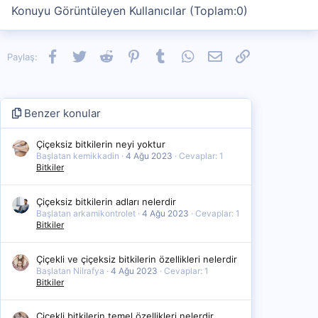
Konuyu Görüntüleyen Kullanıcılar (Toplam:0)
Facebook
Twitter
Reddit
Pinterest
Tumblr
WhatsApp
E-posta
Link
Paylaş:
Benzer konular
Çiçeksiz bitkilerin neyi yoktur
Başlatan kemikkadin
4 Ağu 2023
Cevaplar: 1
Bitkiler
Çiçeksiz bitkilerin adları nelerdir
Başlatan arkamikontrolet
4 Ağu 2023
Cevaplar: 1
Bitkiler
Çiçekli ve çiçeksiz bitkilerin özellikleri nelerdir
Başlatan Nilrafya
4 Ağu 2023
Cevaplar: 1
Bitkiler
Çiçekli bitkilerin temel özellikleri nelerdir