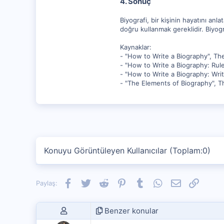
4. Sonuç
Biyografi, bir kişinin hayatını anl
doğru kullanmak gereklidir. Biyograf
Kaynaklar:
- "How to Write a Biography", The
- "How to Write a Biography: Rule
- "How to Write a Biography: Writi
- "The Elements of Biography", The
Konuyu Görüntüleyen Kullanıcılar (Toplam:0)
Facebook
Twitter
Reddit
Pinterest
Tumblr
WhatsApp
E-posta
Link
Paylaş:
Benzer konular