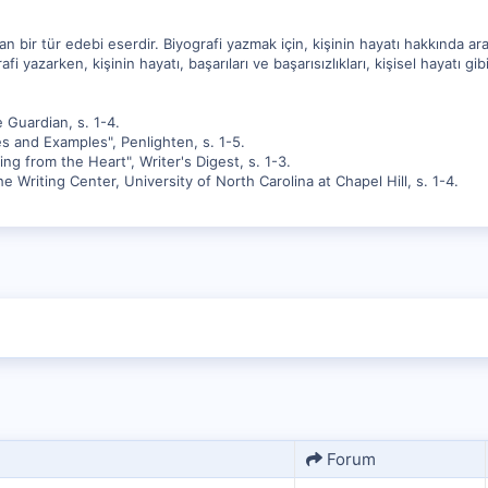
atan bir tür edebi eserdir. Biyografi yazmak için, kişinin hayatı hakkında a
i yazarken, kişinin hayatı, başarıları ve başarısızlıkları, kişisel hayatı gi
 Guardian, s. 1-4.
s and Examples", Penlighten, s. 1-5.
ng from the Heart", Writer's Digest, s. 1-3.
 Writing Center, University of North Carolina at Chapel Hill, s. 1-4.
Forum