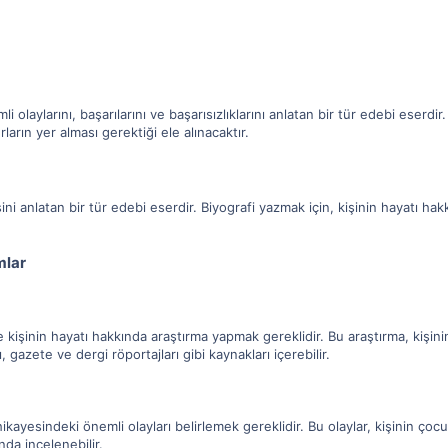
mli olaylarını, başarılarını ve başarısızlıklarını anlatan bir tür edebi eserdi
arın yer alması gerektiği ele alınacaktır.
esini anlatan bir tür edebi eserdir. Biyografi yazmak için, kişinin hayatı 
mlar
e kişinin hayatı hakkında araştırma yapmak gereklidir. Bu araştırma, kişinin
ı, gazete ve dergi röportajları gibi kaynakları içerebilir.
kayesindeki önemli olayları belirlemek gereklidir. Bu olaylar, kişinin çocuklu
ında incelenebilir.