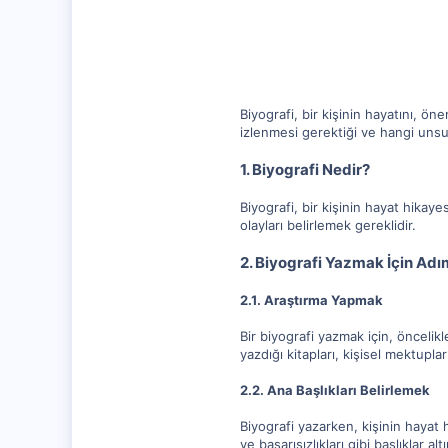
20,003
1,347
112
Biyografi, bir kişinin hayatını, öne
izlenmesi gerektiği ve hangi unsurl
1. Biyografi Nedir?
Biyografi, bir kişinin hayat hikay
olayları belirlemek gereklidir.
2. Biyografi Yazmak İçin Adı
2.1. Araştırma Yapmak
Bir biyografi yazmak için, öncelikl
yazdığı kitapları, kişisel mektuplar
2.2. Ana Başlıkları Belirlemek
Biyografi yazarken, kişinin hayat hi
ve başarısızlıkları gibi başlıklar alt