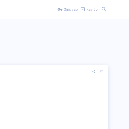
Giriş yap
Kayıt ol
#1