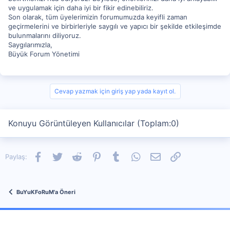
ve uygulamak için daha iyi bir fikir edinebiliriz.
Son olarak, tüm üyelerimizin forumumuzda keyifli zaman
geçirmelerini ve birbirleriyle saygılı ve yapıcı bir şekilde etkileşimde
bulunmalarını diliyoruz.
Saygılarımızla,
Büyük Forum Yönetimi
Cevap yazmak için giriş yap yada kayıt ol.
Konuyu Görüntüleyen Kullanıcılar (Toplam:0)
Facebook
Twitter
Reddit
Pinterest
Tumblr
WhatsApp
E-posta
Link
Paylaş:
BuYuKFoRuM'a Öneri