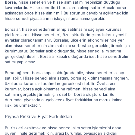
Borsa
, hisse senetleri ve hisse alım satımı hepimizin duyduğu
kavramlardır. Hisse senetleri borsalarda alınıp satılır. Ancak borsa
açılmadan önce hisse alınır mı? Bu sorunun cevabını açıklamak için
hisse senedi piyasalarının işleyişini anlamamız gerekir.
Borsalar, hisse senetlerinin alınıp satılmasını sağlayan kurumsal
platformlardır. Hisse senetleri, özel şirketlerin çıkardıkları kıymetli
evraklar olarak tanımlanır. Borsalar, ülkelerin ekonomilerinde yer
alan hisse senetlerinin alım satımını serbestçe gerçekleştirmek için
kurulmuştur. Borsalar açık olduğunda, hisse senedi alım satımı
gerçekleştirilebilir. Borsalar kapalı olduğunda ise, hisse senedi alım
satımı yapılamaz.
Buna rağmen, borsa kapalı olduğunda bile, hisse senetleri alınıp
satılabilir. Hisse senedi alım satımı, borsa açık olmamasına rağmen,
özel aracı kurumlar tarafından gerçekleştirilebilir. Özel aracı
kurumlar, borsa açık olmamasına rağmen, hisse senedi alım
satımını gerçekleştirmek için özel bir borsa oluştururlar. Bu
durumda, piyasada oluşabilecek fiyat farklılıklarına maruz kalma
riski bulunmaktadır.
Piyasa Riski ve Fiyat Farklılıkları
Bu riskleri azaltmak ve hisse senedi alım satım işlemlerini daha
güvenli hale getirmek için, aracı kurumlar, piyasadan aldıkları