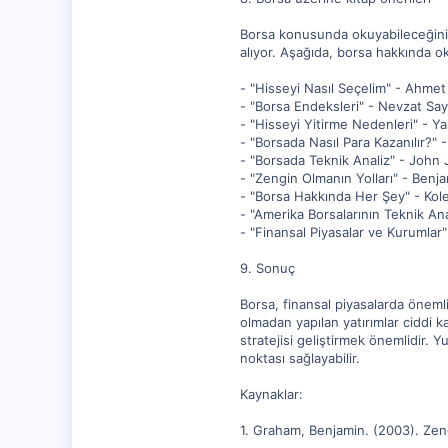
Borsa konusunda okuyabileceğiniz p
alıyor. Aşağıda, borsa hakkında ok
- "Hisseyi Nasıl Seçelim" - Ahme
- "Borsa Endeksleri" - Nevzat Sayg
- "Hisseyi Yitirme Nedenleri" - Y
- "Borsada Nasıl Para Kazanılır?" -
- "Borsada Teknik Analiz" - John
- "Zengin Olmanın Yolları" - Ben
- "Borsa Hakkında Her Şey" - Kole
- "Amerika Borsalarının Teknik A
- "Finansal Piyasalar ve Kurumlar"
9. Sonuç
Borsa, finansal piyasalarda önemli 
olmadan yapılan yatırımlar ciddi ka
stratejisi geliştirmek önemlidir. Y
noktası sağlayabilir.
Kaynaklar:
1. Graham, Benjamin. (2003). Zengi