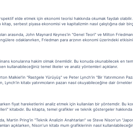
spektif elde etmek için ekonomi teorisi hakkında okumak faydalı olabilir
Bu kitap, serbest piyasa ekonomisi ve kapitalizmin nasıl çalıştığına dair birço
pları arasında, John Maynard Keynes'in "Genel Teori" ve Milton Friedman'ın
lere odaklanırken, Friedman para arzının ekonomi üzerindeki etkisini 
finans konularına hakim olmak önemlidir. Bu konuda okunabilecek en teme
rken kullanabileceğiniz temel ilkeler ve analiz yöntemleri açıklanır.
rton Malkiel'in "Rastgele Yürüyüş" ve Peter Lynch'in "Bir Yatırımcının Pazar 
, Lynch'in kitabı yatırımcıların pazarı nasıl okuyabileceğine dair örnekler
arken fiyat hareketlerini analiz etmek için kullanılan bir yöntemdir. Bu k
ri" kitabıdır. Bu kitapta, temel grafikler ve teknik göstergeler hakkında ayr
nda, Martin Pring'in "Teknik Analizin Anahtarları" ve Steve Nison'un "Japon M
amları açıklarken, Nison'un kitabı mum grafiklerinin nasıl kullanılabileceğin