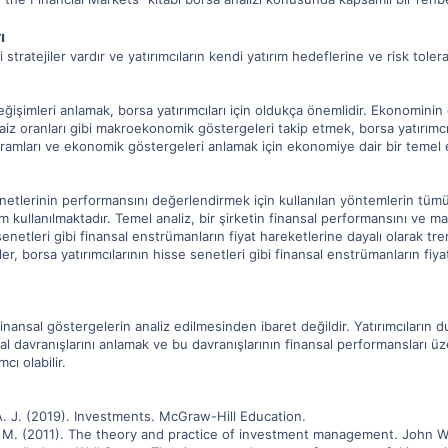
ı
 stratejiler vardır ve yatırımcıların kendi yatırım hedeflerine ve risk tole
işimleri anlamak, borsa yatırımcıları için oldukça önemlidir. Ekonomini
e faiz oranları gibi makroekonomik göstergeleri takip etmek, borsa yatırımcı
amları ve ekonomik göstergeleri anlamak için ekonomiye dair bir temel eği
senetlerinin performansını değerlendirmek için kullanılan yöntemlerin tüm
em kullanılmaktadır. Temel analiz, bir şirketin finansal performansını ve 
senetleri gibi finansal enstrümanların fiyat hareketlerine dayalı olarak tren
er, borsa yatırımcılarının hisse senetleri gibi finansal enstrümanların fiyat
ansal göstergelerin analiz edilmesinden ibaret değildir. Yatırımcıların duy
gusal davranışlarını anlamak ve bu davranışlarının finansal performansları üze
cı olabilir.
 A. J. (2019). Investments. McGraw-Hill Education.
H. M. (2011). The theory and practice of investment management. John W