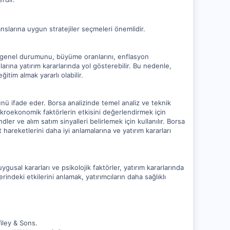
ranslarına uygun stratejiler seçmeleri önemlidir.
n genel durumunu, büyüme oranlarını, enflasyon
larına yatırım kararlarında yol gösterebilir. Bu nedenle,
tim almak yararlı olabilir.
ünü ifade eder. Borsa analizinde temel analiz ve teknik
makroekonomik faktörlerin etkisini değerlendirmek için
dler ve alım satım sinyalleri belirlemek için kullanılır. Borsa
 hareketlerini daha iyi anlamalarına ve yatırım kararları
gusal kararları ve psikolojik faktörler, yatırım kararlarında
rindeki etkilerini anlamak, yatırımcıların daha sağlıklı
iley & Sons.