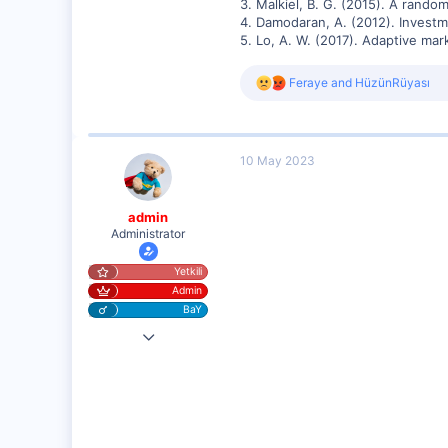
3. Malkiel, B. G. (2015). A rand
4. Damodaran, A. (2012). Investm
5. Lo, A. W. (2017). Adaptive mar
R
Feraye
and
HüzünRüyası
e
a
c
t
10 May 2023
i
o
n
s
admin
:
Administrator
Yetkili
Admin
BaY
25 Eyl 2020
20,003
1,347
112