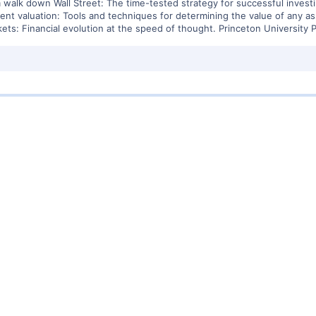
om walk down Wall Street: The time-tested strategy for successful inve
ent valuation: Tools and techniques for determining the value of any as
kets: Financial evolution at the speed of thought. Princeton University 