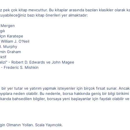
ek çok kitap mevcuttur. Bu kitaplar arasında bazıları klasikler olarak ka
uyabileceğiniz bazı kitap önerileri yer almaktadır:
t Mergen
ılı
alçın Karatepe
 William J. O'Neil
 J. Murphy
jamin Graham
ktif
nalizi" - Robert D. Edwards ve John Magee
 - Frederic S. Mishkin
bir yer tutar ve yatırım yapmak isteyenler için birçok fırsat sunar. Ancak, b
yıplara neden olabilir. Bu nedenle, borsa hakkında geniş bir bilgi birikimi 
ukarıda bahsedilen bilgiler, borsaya yeni başlayanlar için faydalı olabilir 
n Olmanın Yolları. Scala Yayıncılık.