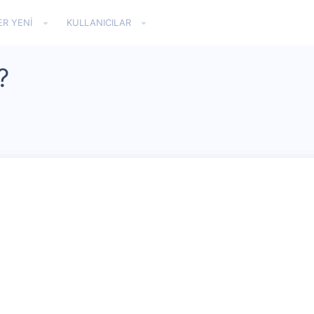
ER YENI
KULLANICILAR
?