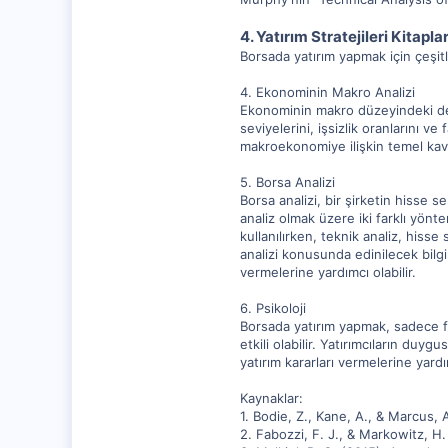
4. Yatırım Stratejileri Kitaplar
Borsada yatırım yapmak için çeşitli
4. Ekonominin Makro Analizi
Ekonominin makro düzeyindeki değ
seviyelerini, işsizlik oranlarını v
makroekonomiye ilişkin temel kavr
5. Borsa Analizi
Borsa analizi, bir şirketin hisse 
analiz olmak üzere iki farklı yönt
kullanılırken, teknik analiz, hisse 
analizi konusunda edinilecek bilgil
vermelerine yardımcı olabilir.
6. Psikoloji
Borsada yatırım yapmak, sadece fin
etkili olabilir. Yatırımcıların duy
yatırım kararları vermelerine yardım
Kaynaklar:
1. Bodie, Z., Kane, A., & Marcus,
2. Fabozzi, F. J., & Markowitz, 