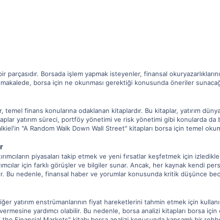
r parçasıdır. Borsada işlem yapmak isteyenler, finansal okuryazarlıklarını 
u makalede, borsa için ne okunması gerektiği konusunda öneriler sunacağ
r, temel finans konularına odaklanan kitaplardır. Bu kitaplar, yatırım düny
kitaplar yatırım süreci, portföy yönetimi ve risk yönetimi gibi konularda da
lkiel'in "A Random Walk Down Wall Street" kitapları borsa için temel okum
r
ırımcıların piyasaları takip etmek ve yeni fırsatlar keşfetmek için izledikl
rımcılar için farklı görüşler ve bilgiler sunar. Ancak, her kaynak kendi pe
ir. Bu nedenle, finansal haber ve yorumlar konusunda kritik düşünce bece
diğer yatırım enstrümanlarının fiyat hareketlerini tahmin etmek için kullan
ar vermesine yardımcı olabilir. Bu nedenle, borsa analizi kitapları borsa iç
 the Financial Markets" kitabı borsa analizi konusunda kapsamlı bir rehbe