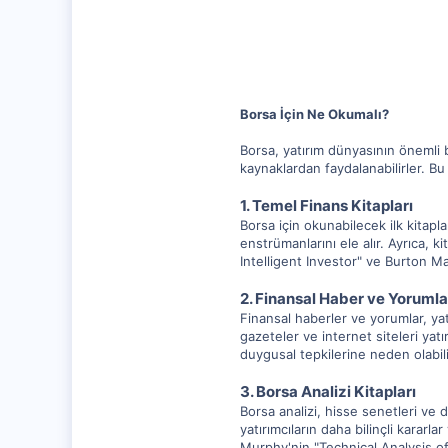
20,003
1,347
112
Borsa İçin Ne Okumalı?
Borsa, yatırım dünyasının önemli bi
kaynaklardan faydalanabilirler. B
1. Temel Finans Kitapları
Borsa için okunabilecek ilk kitapla
enstrümanlarını ele alır. Ayrıca, 
Intelligent Investor" ve Burton Ma
2. Finansal Haber ve Yorumla
Finansal haberler ve yorumlar, yat
gazeteler ve internet siteleri yatı
duygusal tepkilerine neden olabil
3. Borsa Analizi Kitapları
Borsa analizi, hisse senetleri ve 
yatırımcıların daha bilinçli kararl
Murphy'nin "Technical Analysis of