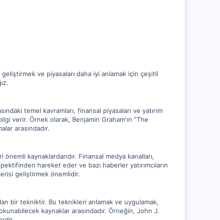
geliştirmek ve piyasaları daha iyi anlamak için çeşitli
ız.
asındaki temel kavramları, finansal piyasaları ve yatırım
 bilgi verir. Örnek olarak, Benjamin Graham'ın "The
alar arasındadır.
eri önemli kaynaklardandır. Finansal medya kanalları,
rspektifinden hareket eder ve bazı haberler yatırımcıların
risi geliştirmek önemlidir.
ılan bir tekniktir. Bu teknikleri anlamak ve uygulamak,
in okunabilecek kaynaklar arasındadır. Örneğin, John J.
rdir.