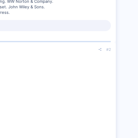
sting. WW Norton & Company.
set. John Wiley & Sons.
Press.
#2