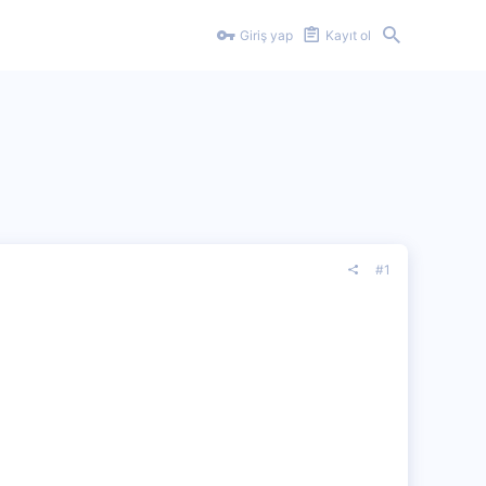
Giriş yap
Kayıt ol
#1