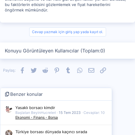
bu faktörlerin etkisini gözlemlemek ve fiyat hareketlerini
öngörmek mümkündür.
Cevap yazmak için giriş yap yada kayıt ol.
Konuyu Görüntüleyen Kullanıcılar (Toplam:0)
Facebook
Twitter
Reddit
Pinterest
Tumblr
WhatsApp
E-posta
Link
Paylaş:
Benzer konular
Yasaklı borsacı kimdir
Başlatan BeyinHucreleri
15 Tem 2023
Cevaplar: 10
Ekonomi - Finans - Borsa
Türkiye borsası dünyada kaçıncı sırada