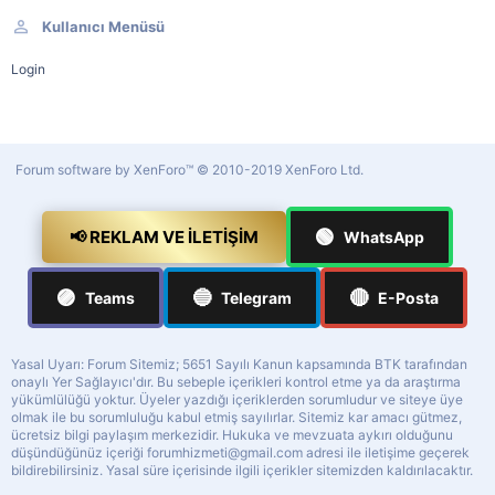
Kullanıcı Menüsü
Login
Forum software by XenForo™
© 2010-2019 XenForo Ltd.
🟢
📢 REKLAM VE İLETIŞIM
WhatsApp
🟣
🔵
🔴
Teams
Telegram
E-Posta
Yasal Uyarı: Forum Sitemiz; 5651 Sayılı Kanun kapsamında BTK tarafından
onaylı Yer Sağlayıcı'dır. Bu sebeple içerikleri kontrol etme ya da araştırma
yükümlülüğü yoktur. Üyeler yazdığı içeriklerden sorumludur ve siteye üye
olmak ile bu sorumluluğu kabul etmiş sayılırlar. Sitemiz kar amacı gütmez,
ücretsiz bilgi paylaşım merkezidir. Hukuka ve mevzuata aykırı olduğunu
düşündüğünüz içeriği
forumhizmeti@gmail.com
adresi ile iletişime geçerek
bildirebilirsiniz. Yasal süre içerisinde ilgili içerikler sitemizden kaldırılacaktır.