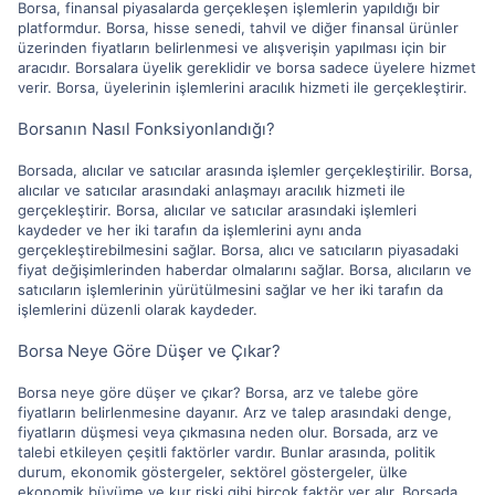
Borsa, finansal piyasalarda gerçekleşen işlemlerin yapıldığı bir
platformdur. Borsa, hisse senedi, tahvil ve diğer finansal ürünler
üzerinden fiyatların belirlenmesi ve alışverişin yapılması için bir
aracıdır. Borsalara üyelik gereklidir ve borsa sadece üyelere hizmet
verir. Borsa, üyelerinin işlemlerini aracılık hizmeti ile gerçekleştirir.
Borsanın Nasıl Fonksiyonlandığı?
Borsada, alıcılar ve satıcılar arasında işlemler gerçekleştirilir. Borsa,
alıcılar ve satıcılar arasındaki anlaşmayı aracılık hizmeti ile
gerçekleştirir. Borsa, alıcılar ve satıcılar arasındaki işlemleri
kaydeder ve her iki tarafın da işlemlerini aynı anda
gerçekleştirebilmesini sağlar. Borsa, alıcı ve satıcıların piyasadaki
fiyat değişimlerinden haberdar olmalarını sağlar. Borsa, alıcıların ve
satıcıların işlemlerinin yürütülmesini sağlar ve her iki tarafın da
işlemlerini düzenli olarak kaydeder.
Borsa Neye Göre Düşer ve Çıkar?
Borsa neye göre düşer ve çıkar? Borsa, arz ve talebe göre
fiyatların belirlenmesine dayanır. Arz ve talep arasındaki denge,
fiyatların düşmesi veya çıkmasına neden olur. Borsada, arz ve
talebi etkileyen çeşitli faktörler vardır. Bunlar arasında, politik
durum, ekonomik göstergeler, sektörel göstergeler, ülke
ekonomik büyüme ve kur riski gibi birçok faktör yer alır. Borsada,