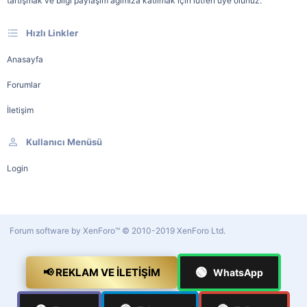
tartışmak ve bilgi paylaşım ağımıza katılmak için lütfen üye olunuz.
Hızlı Linkler
Anasayfa
Forumlar
İletişim
Kullanıcı Menüsü
Login
Forum software by XenForo™
© 2010-2019 XenForo Ltd.
🟢
📢 REKLAM VE İLETIŞIM
WhatsApp