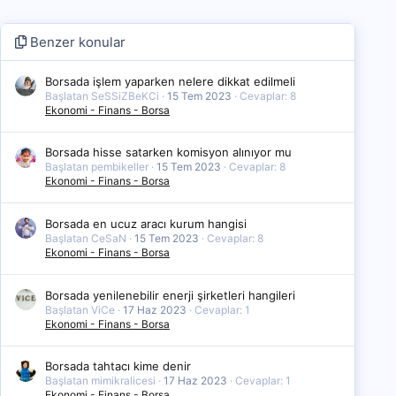
Benzer konular
Borsada işlem yaparken nelere dikkat edilmeli
Başlatan SeSSiZBeKCi
15 Tem 2023
Cevaplar: 8
Ekonomi - Finans - Borsa
Borsada hisse satarken komisyon alınıyor mu
Başlatan pembikeller
15 Tem 2023
Cevaplar: 8
Ekonomi - Finans - Borsa
Borsada en ucuz aracı kurum hangisi
Başlatan CeSaN
15 Tem 2023
Cevaplar: 8
Ekonomi - Finans - Borsa
Borsada yenilenebilir enerji şirketleri hangileri
Başlatan ViCe
17 Haz 2023
Cevaplar: 1
Ekonomi - Finans - Borsa
Borsada tahtacı kime denir
Başlatan mimikralicesi
17 Haz 2023
Cevaplar: 1
Ekonomi - Finans - Borsa