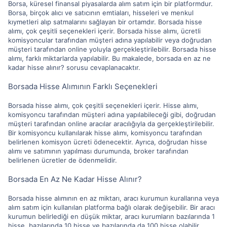
Borsa, küresel finansal piyasalarda alım satım için bir platformdur.
Borsa, birçok alıcı ve satıcının emtiaları, hisseleri ve menkul
kıymetleri alıp satmalarını sağlayan bir ortamdır. Borsada hisse
alımı, çok çeşitli seçenekleri içerir. Borsada hisse alımı, ücretli
komisyoncular tarafından müşteri adına yapılabilir veya doğrudan
müşteri tarafından online yoluyla gerçekleştirilebilir. Borsada hisse
alımı, farklı miktarlarda yapılabilir. Bu makalede, borsada en az ne
kadar hisse alınır? sorusu cevaplanacaktır.
Borsada Hisse Alımının Farklı Seçenekleri
Borsada hisse alımı, çok çeşitli seçenekleri içerir. Hisse alımı,
komisyoncu tarafından müşteri adına yapılabileceği gibi, doğrudan
müşteri tarafından online aracılar aracılığıyla da gerçekleştirilebilir.
Bir komisyoncu kullanılarak hisse alımı, komisyoncu tarafından
belirlenen komisyon ücreti ödenecektir. Ayrıca, doğrudan hisse
alımı ve satımının yapılması durumunda, broker tarafından
belirlenen ücretler de ödenmelidir.
Borsada En Az Ne Kadar Hisse Alınır?
Borsada hisse alımının en az miktarı, aracı kurumun kurallarına veya
alım satım için kullanılan platforma bağlı olarak değişebilir. Bir aracı
kurumun belirlediği en düşük miktar, aracı kurumların bazılarında 1
hisse, bazılarında 10 hisse ve bazılarında da 100 hisse olabilir.