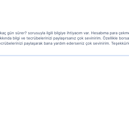
ç gün sürer? sorusuyla ilgili bilgiye ihtiyacım var. Hesabıma para çek
kında bilgi ve tecrübelerinizi paylaşırsanız çok sevinirim. Özellikle bo
e tecrübelerinizi paylaşarak bana yardım ederseniz çok sevinirim. Teşekkürl