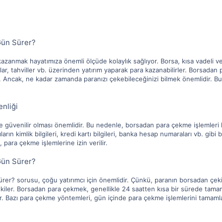
ün Sürer?
kazanmak hayatımıza önemli ölçüde kolaylık sağlıyor. Borsa, kısa vadeli vey
alar, tahviller vb. üzerinden yatırım yaparak para kazanabilirler. Borsadan
r. Ancak, ne kadar zamanda paranızı çekebileceğinizi bilmek önemlidir.
nliği
e güvenilir olması önemlidir. Bu nedenle, borsadan para çekme işlemleri
ların kimlik bilgileri, kredi kartı bilgileri, banka hesap numaraları vb. gibi 
 para çekme işlemlerine izin verilir.
ün Sürer?
r? sorusu, çoğu yatırımcı için önemlidir. Çünkü, paranın borsadan çekilm
kiler. Borsadan para çekmek, genellikle 24 saatten kısa bir sürede tamaml
 Bazı para çekme yöntemleri, gün içinde para çekme işlemlerini tamamlam