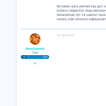
Borsadan para çekmek kaç gün sür
kullanıcı bilgilerinin doğrulanma
tamamlamak için 24 saatten fazla
kazanç elde etmenizi sağlayacaktı
31 Tem 2023
KonuUzmani
Üye
BaY
30 Tem 2023
2,340
296
15