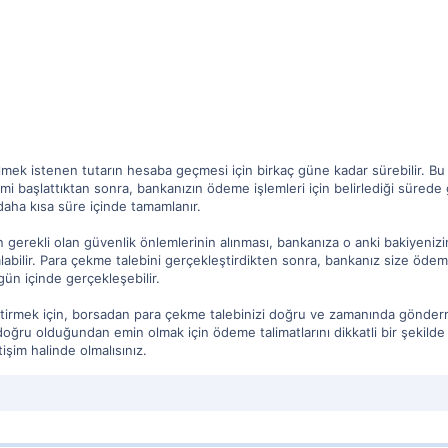
mek istenen tutarın hesaba geçmesi için birkaç güne kadar sürebilir. Bu
mi başlattıktan sonra, bankanızın ödeme işlemleri için belirlediği sürede
daha kısa süre içinde tamamlanır.
in gerekli olan güvenlik önlemlerinin alınması, bankanıza o anki bakiyeni
abilir. Para çekme talebini gerçekleştirdikten sonra, bankanız size ödeme
gün içinde gerçekleşebilir.
etirmek için, borsadan para çekme talebinizi doğru ve zamanında gönderm
n doğru olduğundan emin olmak için ödeme talimatlarını dikkatli bir şekil
işim halinde olmalısınız.