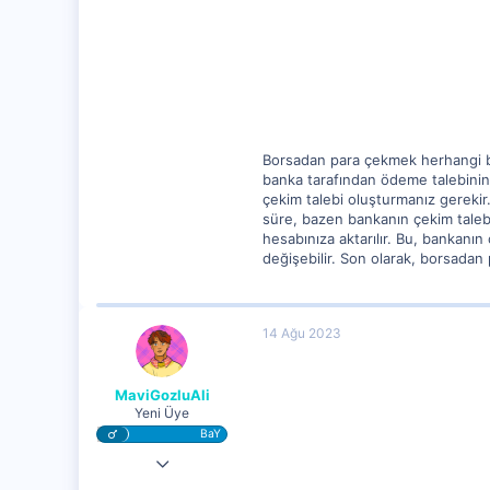
286
15
Borsadan para çekmek herhangi bir
banka tarafından ödeme talebinin a
çekim talebi oluşturmanız gerekir.
süre, bazen bankanın çekim talebi
hesabınıza aktarılır. Bu, bankanın
değişebilir. Son olarak, borsadan 
14 Ağu 2023
MaviGozluAli
Yeni Üye
BaY
13 Ağu 2023