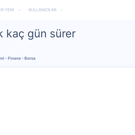
ER YENI
KULLANICILAR
 kaç gün sürer
i - Finans - Borsa