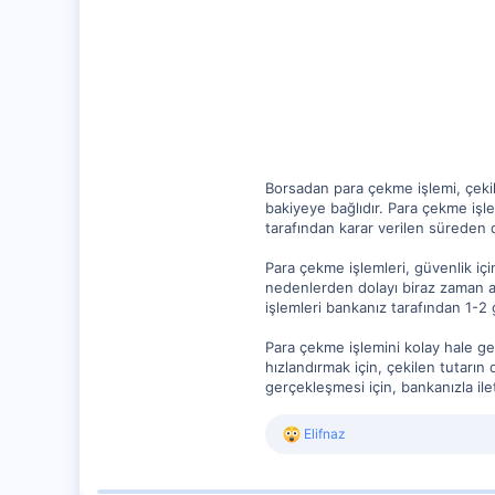
13,723
517
0
Borsadan para çekme işlemi, çekil
bakiyeye bağlıdır. Para çekme işle
tarafından karar verilen süreden 
Para çekme işlemleri, güvenlik iç
nedenlerden dolayı biraz zaman al
işlemleri bankanız tarafından 1-2 
Para çekme işlemini kolay hale g
hızlandırmak için, çekilen tutarı
gerçekleşmesi için, bankanızla ilet
R
Elifnaz
e
a
c