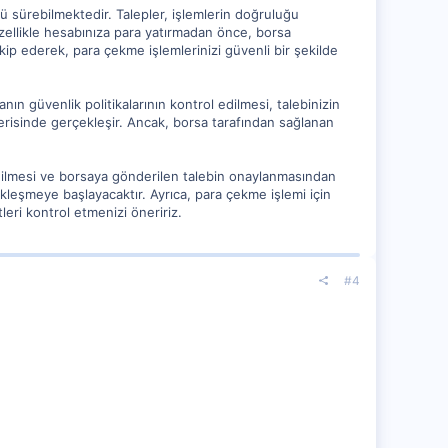
ü sürebilmektedir. Talepler, işlemlerin doğruluğu
Özellikle hesabınıza para yatırmadan önce, borsa
akip ederek, para çekme işlemlerinizi güvenli bir şekilde
ın güvenlik politikalarının kontrol edilmesi, talebinizin
erisinde gerçekleşir. Ancak, borsa tarafından sağlanan
m edilmesi ve borsaya gönderilen talebin onaylanmasından
kleşmeye başlayacaktır. Ayrıca, para çekme işlemi için
eri kontrol etmenizi öneririz.
#4