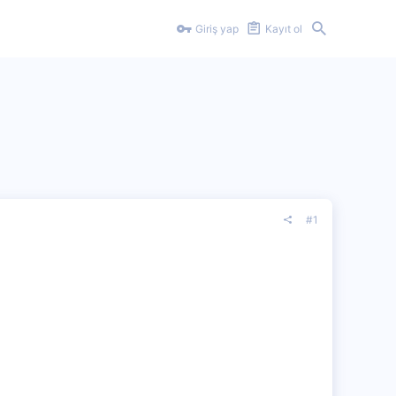
Giriş yap
Kayıt ol
#1