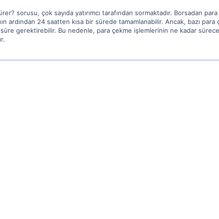
er? sorusu, çok sayıda yatırımcı tarafından sormaktadır. Borsadan para
sının ardından 24 saatten kısa bir sürede tamamlanabilir. Ancak, bazı par
 süre gerektirebilir. Bu nedenle, para çekme işlemlerinin ne kadar sür
r.