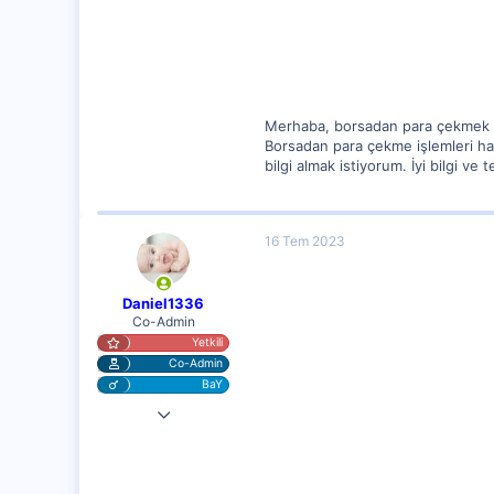
47
Merhaba, borsadan para çekmek ka
Borsadan para çekme işlemleri hak
bilgi almak istiyorum. İyi bilgi v
16 Tem 2023
Daniel1336
Co-Admin
Yetkili
Co-Admin
BaY
4 Nis 2023
10,217
1,281