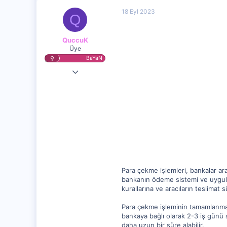
t
18 Eyl 2023
i
Q
o
n
s
QuccuK
:
Üye
BaYaN
3 Eyl 2023
20,290
1,031
15
Para çekme işlemleri, bankalar ar
bankanın ödeme sistemi ve uygulad
kurallarına ve aracıların teslimat 
Para çekme işleminin tamamlanması
bankaya bağlı olarak 2-3 iş günü s
daha uzun bir süre alabilir.