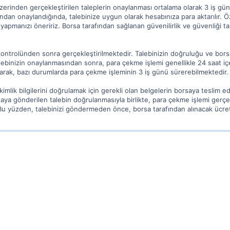
üzerinden gerçekleştirilen taleplerin onaylanması ortalama olarak 3 iş gün
ndan onaylandığında, talebinize uygun olarak hesabınıza para aktarılır. 
r yapmanızı öneririz. Borsa tarafından sağlanan güvenilirlik ve güvenliği t
kontrolünden sonra gerçekleştirilmektedir. Talebinizin doğruluğu ve borsan
lebinizin onaylanmasından sonra, para çekme işlemi genellikle 24 saat iç
olarak, bazı durumlarda para çekme işleminin 3 iş günü sürerebilmektedir.
 kimlik bilgilerini doğrulamak için gerekli olan belgelerin borsaya tesli
saya gönderilen talebin doğrulanmasıyla birlikte, para çekme işlemi gerçe
Bu yüzden, talebinizi göndermeden önce, borsa tarafından alınacak ücretl