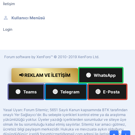
İletişim
Kullanıcı Menüsü
Login
Forum software by XenForo™
© 2010-2019 XenForo Ltd.
🟢
📢 REKLAM VE İLETIŞIM
WhatsApp
🟣
🔵
🔴
Teams
Telegram
E-Posta
Yasal Uyarı: Forum Sitemiz; 5651 Sayılı Kanun kapsamında BTK tarafından
onaylı Yer Sağlayıcı'dır. Bu sebeple içerikleri kontrol etme ya da araştırma
yükümlülüğü yoktur. Üyeler yazdığı içeriklerden sorumludur ve siteye üye
olmak ile bu sorumluluğu kabul etmiş sayılırlar. Sitemiz kar amacı gütmez,
ücretsiz bilgi paylaşım merkezidir. Hukuka ve mevzuata aykırı olduğunu
düşündüğünüz içeriği
forumhizmeti@gmail.com
adresi ile iletişime geçerek