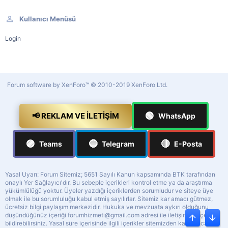
Kullanıcı Menüsü
Login
Forum software by XenForo™
© 2010-2019 XenForo Ltd.
🟢
📢 REKLAM VE İLETIŞIM
WhatsApp
🟣
🔵
🔴
Teams
Telegram
E-Posta
Yasal Uyarı: Forum Sitemiz; 5651 Sayılı Kanun kapsamında BTK tarafından
onaylı Yer Sağlayıcı'dır. Bu sebeple içerikleri kontrol etme ya da araştırma
yükümlülüğü yoktur. Üyeler yazdığı içeriklerden sorumludur ve siteye üye
olmak ile bu sorumluluğu kabul etmiş sayılırlar. Sitemiz kar amacı gütmez,
ücretsiz bilgi paylaşım merkezidir. Hukuka ve mevzuata aykırı olduğunu
düşündüğünüz içeriği
forumhizmeti@gmail.com
adresi ile iletişime geçerek
Üst
Alt
bildirebilirsiniz. Yasal süre içerisinde ilgili içerikler sitemizden kaldırılacaktır.