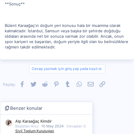
**Sonuç**
Bülent Karaağaç'ın doğum yeri konusu hala bir muamma olarak
kalmaktadır. İstanbul, Samsun veya başka bir şehirde doğduğu
iddiaları arasında net bir sonuca varmak zor olabilir. Ancak, onun
spor kariyeri ve başarıları, doğum yeriyle ilgili olan bu belirsizliklere
rağmen takdir edilmektedir.
Cevap yazmak için giriş yap yada kayıt ol.
Facebook
Twitter
Reddit
Pinterest
Tumblr
WhatsApp
E-posta
Link
Paylaş:
Benzer konular
Alp Karaağaç Kimdir
Başlatan Arzu
10 May 2024
Cevaplar: 0
Sivil Toplum Kuruluşları