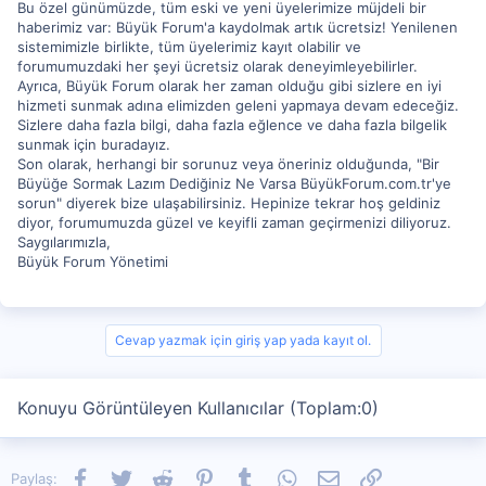
Bu özel günümüzde, tüm eski ve yeni üyelerimize müjdeli bir
haberimiz var: Büyük Forum'a kaydolmak artık ücretsiz! Yenilenen
sistemimizle birlikte, tüm üyelerimiz kayıt olabilir ve
forumumuzdaki her şeyi ücretsiz olarak deneyimleyebilirler.
Ayrıca, Büyük Forum olarak her zaman olduğu gibi sizlere en iyi
hizmeti sunmak adına elimizden geleni yapmaya devam edeceğiz.
Sizlere daha fazla bilgi, daha fazla eğlence ve daha fazla bilgelik
sunmak için buradayız.
Son olarak, herhangi bir sorunuz veya öneriniz olduğunda, "Bir
Büyüğe Sormak Lazım Dediğiniz Ne Varsa BüyükForum.com.tr'ye
sorun" diyerek bize ulaşabilirsiniz. Hepinize tekrar hoş geldiniz
diyor, forumumuzda güzel ve keyifli zaman geçirmenizi diliyoruz.
Saygılarımızla,
Büyük Forum Yönetimi
Cevap yazmak için giriş yap yada kayıt ol.
Konuyu Görüntüleyen Kullanıcılar (Toplam:0)
Facebook
Twitter
Reddit
Pinterest
Tumblr
WhatsApp
E-posta
Link
Paylaş: