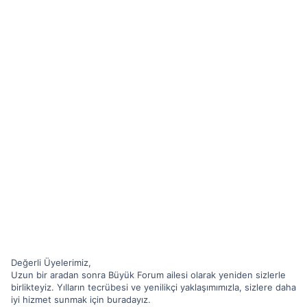
n
h
i
Değerli Üyelerimiz,
Uzun bir aradan sonra Büyük Forum ailesi olarak yeniden sizlerle
birlikteyiz. Yılların tecrübesi ve yenilikçi yaklaşımımızla, sizlere daha
iyi hizmet sunmak için buradayız.