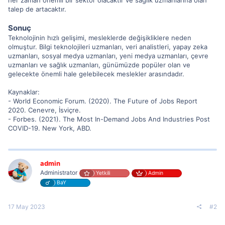
her zaman önemli bir sektör olacaktır ve sağlık uzmanlarına olan
talep de artacaktır.
Sonuç
Teknolojinin hızlı gelişimi, mesleklerde değişikliklere neden
olmuştur. Bilgi teknolojileri uzmanları, veri analistleri, yapay zeka
uzmanları, sosyal medya uzmanları, yeni medya uzmanları, çevre
uzmanları ve sağlık uzmanları, günümüzde popüler olan ve
gelecekte önemli hale gelebilecek meslekler arasındadır.
Kaynaklar:
- World Economic Forum. (2020). The Future of Jobs Report
2020. Cenevre, İsviçre.
- Forbes. (2021). The Most In-Demand Jobs And Industries Post
COVID-19. New York, ABD.
admin
Administrator
Yetkili
Admin
BaY
17 May 2023
#2