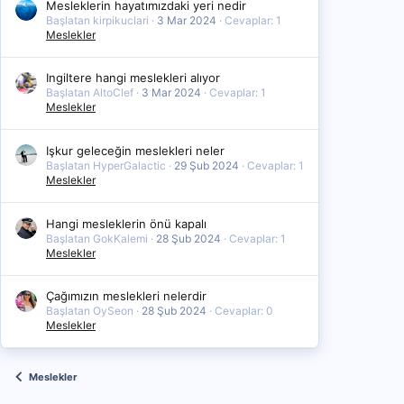
Mesleklerin hayatımızdaki yeri nedir
Başlatan kirpikuclari
3 Mar 2024
Cevaplar: 1
Meslekler
Ingiltere hangi meslekleri alıyor
Başlatan AltoClef
3 Mar 2024
Cevaplar: 1
Meslekler
Işkur geleceğin meslekleri neler
Başlatan HyperGalactic
29 Şub 2024
Cevaplar: 1
Meslekler
Hangi mesleklerin önü kapalı
Başlatan GokKalemi
28 Şub 2024
Cevaplar: 1
Meslekler
Çağımızın meslekleri nelerdir
Başlatan OySeon
28 Şub 2024
Cevaplar: 0
Meslekler
Meslekler