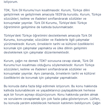
istiyorum.
TDK, Türk Dil Kurumu'nun kısaltmasıdır. Kurum, Türkçe dilini
geliştirmek ve geliştirmek amacıyla 1929'da kuruldu. Kurum, Türkçe
sözcükleri, kelime ve ifadeleri sınıflandırarak sözlükler ve
konuşmalar yayınlar. Türk Dil Kurumu, Türkiye'deki Türkçe
öğretiminin gelişimine de katkıda bulunmaktadır.
Türkiye'deki Türkçe öğretimini desteklemek amacıyla Türk Dil
Kurumu, konuşmalar, sözcükler ve ifadelerle ilgili çalışmalar
yürütmektedir. Kurum, örneklerin tarihi ve kültürel özelliklerini
korumak için çalışmalar yapmakta ve ülke dilinin gelişimini
desteklemek için çalışmalar düzenlemektedir.
Kurum, çağın ne demek TDK? sorusuna cevap olarak, Türk Dil
Kurumu'nun kısaltması olduğunu söylemektedir. Kurum Türkçe
sözcükleri, kelime ve ifadeleri sınıflandırarak sözlükler ve
konuşmalar yayınlar. Aynı zamanda, örneklerin tarihi ve kültürel
özelliklerini de korumak için çalışmalar yapmaktadır.
Bu konuda daha fazla bilgi edinmek istiyorum. Bu konu hakkında
katkıda bulunabilecek ve yaşadıklarınızı paylaşabilecek herkese
açık bir forum açmayı düşünüyorum. Konu hakkında yardım almak
ve sorularımı cevaplamak için çok fazla çaba gösteriyorum. Lütfen,
bu konuda yardım edebilecek herkesin katılımını bekliyorum. Çağın