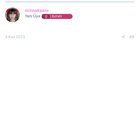
minnakpare
Yeni Üye
BaYaN
3 Kas 2023
#8