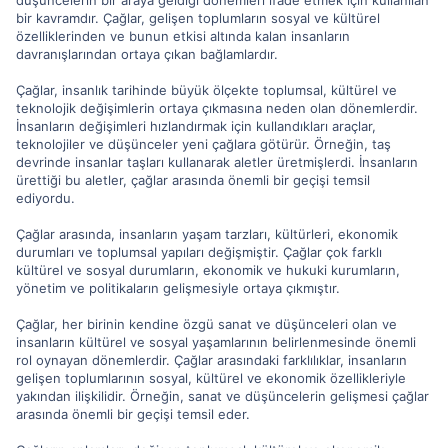
düşüncelerin bir araya geldiği dönemleri ifade etmek için kullanılan
bir kavramdır. Çağlar, gelişen toplumların sosyal ve kültürel
özelliklerinden ve bunun etkisi altında kalan insanların
davranışlarından ortaya çıkan bağlamlardır.
Çağlar, insanlık tarihinde büyük ölçekte toplumsal, kültürel ve
teknolojik değişimlerin ortaya çıkmasına neden olan dönemlerdir.
İnsanların değişimleri hızlandırmak için kullandıkları araçlar,
teknolojiler ve düşünceler yeni çağlara götürür. Örneğin, taş
devrinde insanlar taşları kullanarak aletler üretmişlerdi. İnsanların
ürettiği bu aletler, çağlar arasında önemli bir geçişi temsil
ediyordu.
Çağlar arasında, insanların yaşam tarzları, kültürleri, ekonomik
durumları ve toplumsal yapıları değişmiştir. Çağlar çok farklı
kültürel ve sosyal durumların, ekonomik ve hukuki kurumların,
yönetim ve politikaların gelişmesiyle ortaya çıkmıştır.
Çağlar, her birinin kendine özgü sanat ve düşünceleri olan ve
insanların kültürel ve sosyal yaşamlarının belirlenmesinde önemli
rol oynayan dönemlerdir. Çağlar arasındaki farklılıklar, insanların
gelişen toplumlarının sosyal, kültürel ve ekonomik özellikleriyle
yakından ilişkilidir. Örneğin, sanat ve düşüncelerin gelişmesi çağlar
arasında önemli bir geçişi temsil eder.