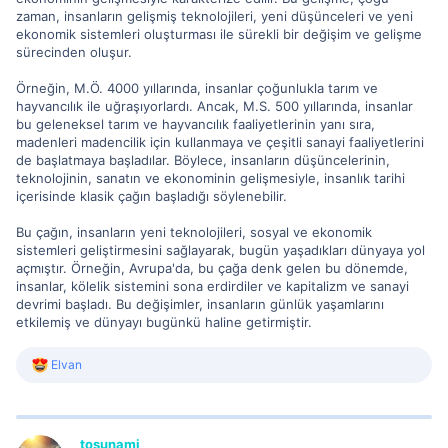
zaman, insanların gelişmiş teknolojileri, yeni düşünceleri ve yeni
ekonomik sistemleri oluşturması ile sürekli bir değişim ve gelişme
sürecinden oluşur.
Örneğin, M.Ö. 4000 yıllarında, insanlar çoğunlukla tarım ve
hayvancılık ile uğraşıyorlardı. Ancak, M.S. 500 yıllarında, insanlar
bu geleneksel tarım ve hayvancılık faaliyetlerinin yanı sıra,
madenleri madencilik için kullanmaya ve çeşitli sanayi faaliyetlerini
de başlatmaya başladılar. Böylece, insanların düşüncelerinin,
teknolojinin, sanatın ve ekonominin gelişmesiyle, insanlık tarihi
içerisinde klasik çağın başladığı söylenebilir.
Bu çağın, insanların yeni teknolojileri, sosyal ve ekonomik
sistemleri geliştirmesini sağlayarak, bugün yaşadıkları dünyaya yol
açmıştır. Örneğin, Avrupa'da, bu çağa denk gelen bu dönemde,
insanlar, kölelik sistemini sona erdirdiler ve kapitalizm ve sanayi
devrimi başladı. Bu değişimler, insanların günlük yaşamlarını
etkilemiş ve dünyayı bugünkü haline getirmiştir.
R
Elvan
e
a
c
t
i
tosunami