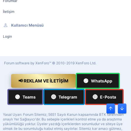
Forumlar
İletişim
Kullanıcı Menüsü
Login
Forum software by XenForo™
© 2010-2019 XenForo Ltd.
🟢
📢 REKLAM VE İLETIŞIM
WhatsApp
🟣
🔵
🔴
Teams
Telegram
E-Posta
Üst
Alt
Yasal Uyarı: Forum Sitemiz; 5651 Sayılı Kanun kapsamında BTK tarafından
onaylı Yer Sağlayıcı'dır. Bu sebeple içerikleri kontrol etme ya da araştırma
yükümlülüğü yoktur. Üyeler yazdığı içeriklerden sorumludur ve siteye üye
olmak ile bu sorumluluğu kabul etmiş sayılırlar. Sitemiz kar amacı gütmez,