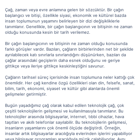
Çağ, zaman veya evre anlamına gelen bir sözcüktür. Bir çağın
başlangıcı ve bitişi, özellikle siyasi, ekonomik ve kültürel bazda
insan toplumunun yaşamını belirleyen bir dizi değişikliklerle
tanımlanır. Genellikle, bir çağın başlangıcının ve bitişinin ne zaman
olduğu konusunda kesin bir tarih verilemez.
Bir çağın başlangıcının ve bitişinin ne zaman olduğu konusunda
farklı görüşler vardır. Bazıları, çağların birbirlerinden net bir şekilde
ayrılabilecek katı sınırlarla sınırlandığını düşünürken, bazıları da
çağlar arasındaki geçişlerin daha esnek olduğunu ve geriye
gittikçe veya ileriye gittikçe keskinleştiğini savunur.
Çağların tarihsel süreç içerisinde insan toplumuna neler kattığı çok
önemlidir. Her çağ kendine özgü özellikleri olan din, felsefe, sanat,
bilim, tarih, ekonomi, siyaset ve kültür gibi alanlarda önemli
gelişmeler getirmiştir.
Bugün yaşadığımız çağ olarak kabul edilen teknolojik çağ, çok
çeşitli teknolojilerin gelişmesi ve kullanılmasıyla tanımlanır. Bu
teknolojiler arasında bilgisayarlar, internet, tıbbi cihazlar, hava
taşıtları ve akıllı telefonlar sayılabilir. Bu teknolojilerin gelişmesi,
insanların yaşamlarını çok önemli ölçüde değiştirdi. Örneğin,
insanlar artık bilgisayarlar aracılığıyla evlerinden işlerini yapabiliyor
veya bilgisayar programları aracılığıyla müzik çalabiliyorlar. Aynı