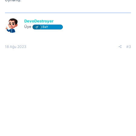
DevoDestroyer
Üye
BaY
18 Ağu 2023
#3