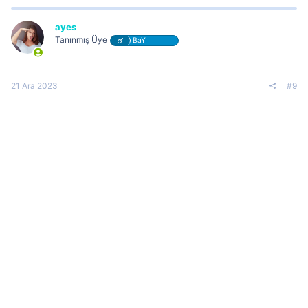
ayes
Tanınmış Üye
BaY
21 Ara 2023
#9