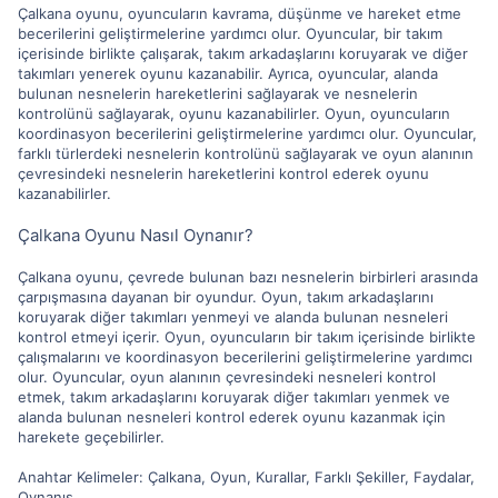
Çalkana oyunu, oyuncuların kavrama, düşünme ve hareket etme
becerilerini geliştirmelerine yardımcı olur. Oyuncular, bir takım
içerisinde birlikte çalışarak, takım arkadaşlarını koruyarak ve diğer
takımları yenerek oyunu kazanabilir. Ayrıca, oyuncular, alanda
bulunan nesnelerin hareketlerini sağlayarak ve nesnelerin
kontrolünü sağlayarak, oyunu kazanabilirler. Oyun, oyuncuların
koordinasyon becerilerini geliştirmelerine yardımcı olur. Oyuncular,
farklı türlerdeki nesnelerin kontrolünü sağlayarak ve oyun alanının
çevresindeki nesnelerin hareketlerini kontrol ederek oyunu
kazanabilirler.
Çalkana Oyunu Nasıl Oynanır?
Çalkana oyunu, çevrede bulunan bazı nesnelerin birbirleri arasında
çarpışmasına dayanan bir oyundur. Oyun, takım arkadaşlarını
koruyarak diğer takımları yenmeyi ve alanda bulunan nesneleri
kontrol etmeyi içerir. Oyun, oyuncuların bir takım içerisinde birlikte
çalışmalarını ve koordinasyon becerilerini geliştirmelerine yardımcı
olur. Oyuncular, oyun alanının çevresindeki nesneleri kontrol
etmek, takım arkadaşlarını koruyarak diğer takımları yenmek ve
alanda bulunan nesneleri kontrol ederek oyunu kazanmak için
harekete geçebilirler.
Anahtar Kelimeler: Çalkana, Oyun, Kurallar, Farklı Şekiller, Faydalar,
Oynanış.