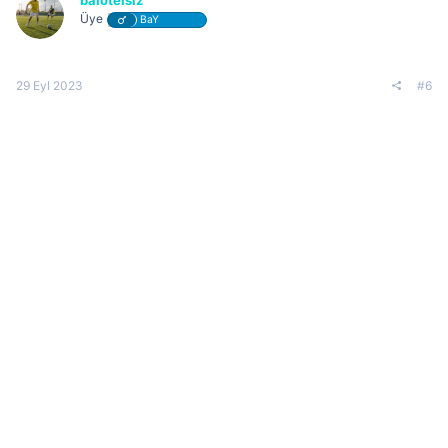
balotelsiz
Üye
BaY
29 Eyl 2023
#6