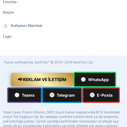
Forumlar
İletişim
Kullanıcı Menüsü
Login
Forum software by XenForo™
© 2010-2019 XenForo Ltd.
🟢
📢 REKLAM VE İLETIŞIM
WhatsApp
🟣
🔵
🔴
Teams
Telegram
E-Posta
Yasal Uyarı: Forum Sitemiz; 5651 Sayılı Kanun kapsamında BTK tarafından
onaylı Yer Sağlayıcı'dır. Bu sebeple içerikleri kontrol etme ya da araştırma
yükümlülüğü yoktur. Üyeler yazdığı içeriklerden sorumludur ve siteye üye
olmak ile bu sorumluluğu kabul etmiş sayılırlar. Sitemiz kar amacı gütmez,