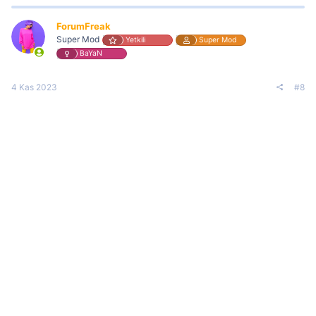
ForumFreak
Super Mod
Yetkili
Super Mod
BaYaN
4 Kas 2023
#8