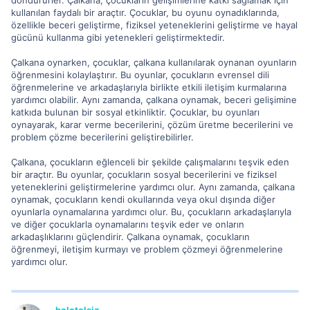
döndürürler. Çalkana, çocukların gelişimlerine katkı sağlamak için
kullanılan faydalı bir araçtır. Çocuklar, bu oyunu oynadıklarında,
özellikle beceri geliştirme, fiziksel yeteneklerini geliştirme ve hayal
gücünü kullanma gibi yetenekleri geliştirmektedir.
Çalkana oynarken, çocuklar, çalkana kullanılarak oynanan oyunların
öğrenmesini kolaylaştırır. Bu oyunlar, çocukların evrensel dili
öğrenmelerine ve arkadaşlarıyla birlikte etkili iletişim kurmalarına
yardımcı olabilir. Aynı zamanda, çalkana oynamak, beceri gelişimine
katkıda bulunan bir sosyal etkinliktir. Çocuklar, bu oyunları
oynayarak, karar verme becerilerini, çözüm üretme becerilerini ve
problem çözme becerilerini geliştirebilirler.
Çalkana, çocukların eğlenceli bir şekilde çalışmalarını teşvik eden
bir araçtır. Bu oyunlar, çocukların sosyal becerilerini ve fiziksel
yeteneklerini geliştirmelerine yardımcı olur. Aynı zamanda, çalkana
oynamak, çocukların kendi okullarında veya okul dışında diğer
oyunlarla oynamalarına yardımcı olur. Bu, çocukların arkadaşlarıyla
ve diğer çocuklarla oynamalarını teşvik eder ve onların
arkadaşlıklarını güçlendirir. Çalkana oynamak, çocukların
öğrenmeyi, iletişim kurmayı ve problem çözmeyi öğrenmelerine
yardımcı olur.