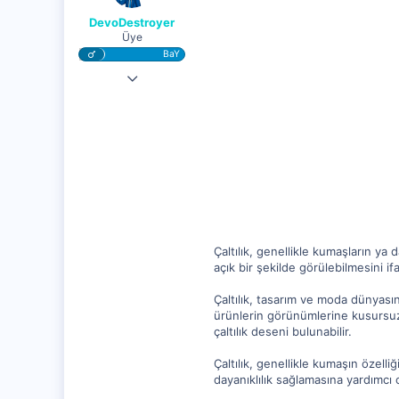
DevoDestroyer
Üye
BaY
7 Ağu 2023
10,815
1,388
5
Çaltılık, genellikle kumaşların ya
açık bir şekilde görülebilmesini if
Çaltılık, tasarım ve moda dünyas
ürünlerin görünümlerine kusursuz b
çaltılık deseni bulunabilir.
Çaltılık, genellikle kumaşın özelli
dayanıklılık sağlamasına yardımcı 