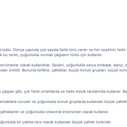
türüdür. Dünya çapında çok sayıda farklı türü vardır ve her çeşitinin farklı bi
k bu terim, çoğunlukla vurmalı çalgıların tümü için kullanılır.
strümanlar olarak kullanılırlar. Sesleri, çoğunlukla sıkıca zımbalar, davul, zi
an üretilir. Bununla birlikte, çaltılıklar, küçük konuk grupları, küçük konuk
ı çalgılar gibi, çok farklı ortamlarda ve farklı müzik tarzlarında kullanılır. Baz
rmaklarla vurulan ve çoğunlukla konuk gruplarda kullanılan küçük çaltılıkl
altılıklardır ve çoğunlukla orkestral enstrüman olarak kullanılır.
ğunlukla bir çalıma tarzı olarak kullanılan büyük çaltılık türleridir.