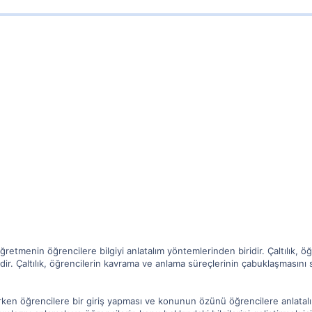
öğretmenin öğrencilere bilgiyi anlatalım yöntemlerinden biridir. Çaltılık, ö
idir. Çaltılık, öğrencilerin kavrama ve anlama süreçlerinin çabuklaşmasını 
rken öğrencilere bir giriş yapması ve konunun özünü öğrencilere anlatalım