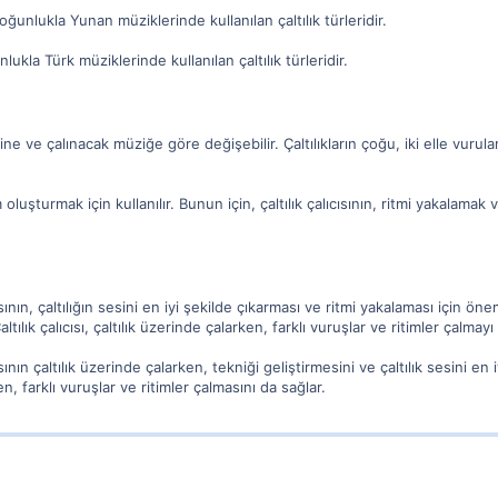
ğunlukla Yunan müziklerinde kullanılan çaltılık türleridir.
lukla Türk müziklerinde kullanılan çaltılık türleridir.
dine ve çalınacak müziğe göre değişebilir. Çaltılıkların çoğu, iki elle vurular
im oluşturmak için kullanılır. Bunun için, çaltılık çalıcısının, ritmi yakalamak
ısının, çaltılığın sesini en iyi şekilde çıkarması ve ritmi yakalaması için öneml
Çaltılık çalıcısı, çaltılık üzerinde çalarken, farklı vuruşlar ve ritimler çalmay
cısının çaltılık üzerinde çalarken, tekniği geliştirmesini ve çaltılık sesini en 
ken, farklı vuruşlar ve ritimler çalmasını da sağlar.