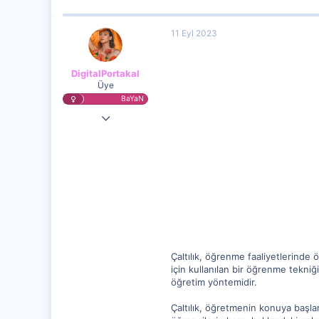
11 Eyl 2023
DigitalPortakal
Üye
BaYaN
10 Eyl 2023
17,686
398
5
Çaltılık, öğrenme faaliyetlerinde 
için kullanılan bir öğrenme tekniğ
öğretim yöntemidir.
Çaltılık, öğretmenin konuya başla