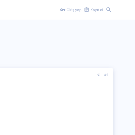
Giriş yap
Kayıt ol
#1