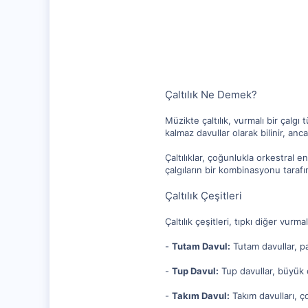
1,256
112
Çaltılık Ne Demek?
Müzikte çaltılık, vurmalı bir çalgı 
kalmaz davullar olarak bilinir, anca
Çaltılıklar, çoğunlukla orkestral en
çalgıların bir kombinasyonu tarafınd
Çaltılık Çeşitleri
Çaltılık çeşitleri, tıpkı diğer vurmal
-
Tutam Davul:
Tutam davullar, pa
-
Tup Davul:
Tup davullar, büyük ç
-
Takım Davul:
Takım davulları, ço