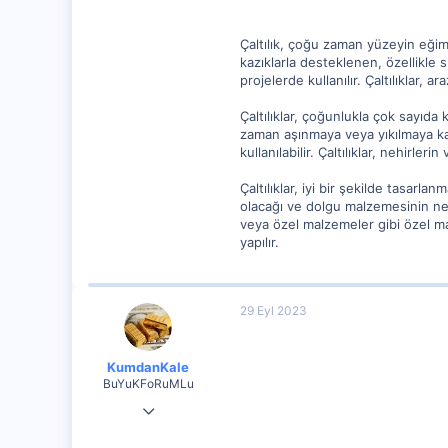
Çaltılık, çoğu zaman yüzeyin eğimi
kazıklarla desteklenen, özellikle s
projelerde kullanılır. Çaltılıklar,
Çaltılıklar, çoğunlukla çok sayıda k
zaman aşınmaya veya yıkılmaya karş
kullanılabilir. Çaltılıklar, nehirle
Çaltılıklar, iyi bir şekilde tasarlan
olacağı ve dolgu malzemesinin ne k
veya özel malzemeler gibi özel ma
yapılır.
29 Eyl 2023
KumdanKale
BuYuKFoRuMLu
9 Ağu 2023
26