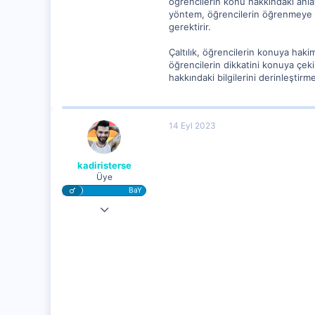
öğrencilerin konu hakkındaki anlayı
yöntem, öğrencilerin öğrenmeye ve
gerektirir.
Çaltılık, öğrencilerin konuya hak
öğrencilerin dikkatini konuya çeki
hakkındaki bilgilerini derinleştirm
14 Eyl 2023
kadiristerse
Üye
BaY
10 Eyl 2023
12,495
678
5