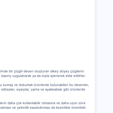
rinde bir çizgili desen oluşturan dikey düşey çizgilerin
a basınç uygulanarak ya da ısıyla işlenerek elde edilirler.
oğu kumaş ve dokumalı ürünlerde bulunabilen bu desenler,
 elbiseler, eşarplar, çanta ve ayakkabılar gibi ürünlerde
rünlerin daha çok kullanılabilir olmasına ve daha uzun süre
atması ve çekicilik kazandırması da kesinlikle önemlidir.