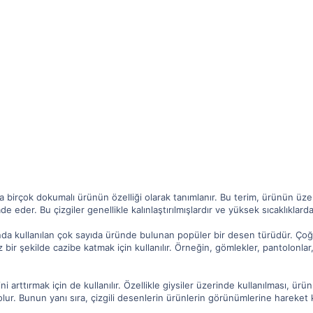
 da birçok dokumalı ürünün özelliği olarak tanımlanır. Bu terim, ürünün üze
ade eder. Bu çizgiler genellikle kalınlaştırılmışlardır ve yüksek sıcaklıklard
ında kullanılan çok sayıda üründe bulunan popüler bir desen türüdür. Ç
ir şekilde cazibe katmak için kullanılır. Örneğin, gömlekler, pantolonlar,
ğini arttırmak için de kullanılır. Özellikle giysiler üzerinde kullanılması, ü
olur. Bunun yanı sıra, çizgili desenlerin ürünlerin görünümlerine hareket k