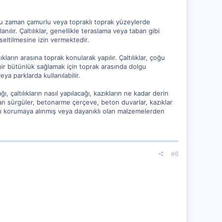
 çoğu zaman çamurlu veya topraklı toprak yüzeylerde
nılır. Çaltılıklar, genellikle teraslama veya taban gibi
kseltilmesine izin vermektedir.
ıkların arasına toprak konularak yapılır. Çaltılıklar, çoğu
, bir bütünlük sağlamak için toprak arasında dolgu
eya parklarda kullanılabilir.
ağı, çaltılıkların nasıl yapılacağı, kazıkların ne kadar derin
aman sürgüler, betonarme çerçeve, beton duvarlar, kazıklar
rşı korumaya alınmış veya dayanıklı olan malzemelerden
#6