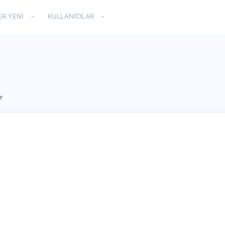
ER YENI
KULLANICILAR
r