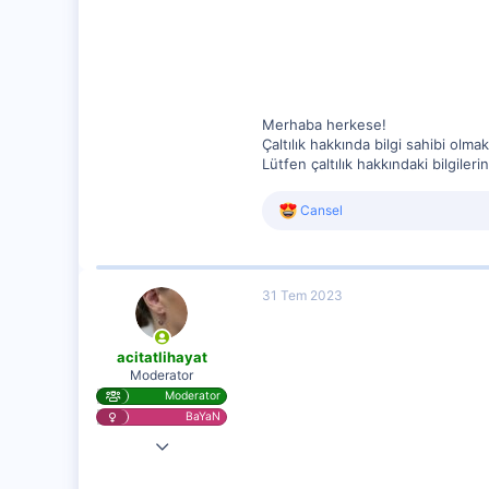
47
Merhaba herkese!
Çaltılık hakkında bilgi sahibi olma
Lütfen çaltılık hakkındaki bilgileri
R
Cansel
e
a
c
t
31 Tem 2023
i
o
n
s
acitatlihayat
:
Moderator
Moderator
BaYaN
28 Kas 2020
25,584