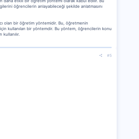
n daha etkili bir öğretim yöntemi olarak kabul edilir. Bu
erini öğrencilerin anlayabileceği şekilde anlatmasını
mcı olan bir öğretim yöntemidir. Bu, öğretmenin
 için kullanılan bir yöntemdir. Bu yöntem, öğrencilerin konu
 kullanılır.
#5