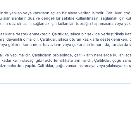
nde yapılan veya kazıkların açılan bir alana verilen isimdir. Çaltılıklar,
u alan alanların düz ve dengeli bir şekilde kullanılmasını sağlamak için kulla
 arazinin düz olmasını sağlamak için kullanılan toprağın taşınmasına veya yü
azıklarla desteklenmektedir. Çaltılıklar, sıkıca bir şekilde yerleştirilmiş kaz
ı dayanıklı olmalıdır. Çaltılıklar, sıkıca oturan kazıklarla desteklenirken
rin veya göllerin kenarında, havuzların veya çukurların kenarında, tarlalarda v
malı ve yapılmalıdır. Çaltılıkların projesinde, çaltılıkların nerelerde kullanılac
adar kalın olacağı gibi faktörler dikkate alınmalıdır. Çaltılıklar, çoğu z
lzemelerden yapılır. Çaltılıklar, çoğu zaman aşınmaya veya yıkılmaya ka