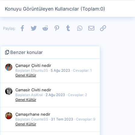
Konuyu Görüntüleyen Kullanıcılar (Toplam:0)
Facebook
Twitter
Reddit
Pinterest
Tumblr
WhatsApp
E-posta
Link
Paylaş:
Benzer konular
Çamaşır Çiviti nedir
Başlatan Efsunlu35
5 Ağu 2023
Cevaplar: 1
Genel Kültür
Camasir Civiti nedir
Başlatan AsiKral
2 Ağu 2023
Cevaplar: 2
Genel Kültür
Çamaşırhane nedir
Başlatan CounteSS
31 Tem 2023
Cevaplar: 9
Genel Kültür