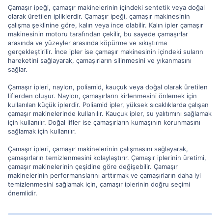
Çamaşır ipeği, çamaşır makinelerinin içindeki sentetik veya doğal
olarak üretilen ipliklerdir. Çamaşır ipeği, çamaşır makinesinin
çalışma şeklinine göre, kalın veya ince olabilir. Kalın ipler çamaşır
makinesinin motoru tarafından çekilir, bu sayede çamaşırlar
arasında ve yüzeyler arasında köpürme ve sıkıştırma
gerçekleştirilir. İnce ipler ise çamaşır makinesinin içindeki suların
hareketini sağlayarak, çamaşırların silinmesini ve yıkanmasını
sağlar.
Çamaşır ipleri, naylon, poliamid, kauçuk veya doğal olarak üretilen
liflerden oluşur. Naylon, çamaşırların kirlenmesini önlemek için
kullanılan küçük iplerdir. Poliamid ipler, yüksek sıcaklıklarda çalışan
çamaşır makinelerinde kullanılır. Kauçuk ipler, su yalıtımını sağlamak
için kullanılır. Doğal lifler ise çamaşırların kumaşının korunmasını
sağlamak için kullanılır.
Çamaşır ipleri, çamaşır makinelerinin çalışmasını sağlayarak,
çamaşırların temizlenmesini kolaylaştırır. Çamaşır iplerinin üretimi,
çamaşır makinelerinin çeşidine göre değişebilir. Çamaşır
makinelerinin performanslarını arttırmak ve çamaşırların daha iyi
temizlenmesini sağlamak için, çamaşır iplerinin doğru seçimi
önemlidir.