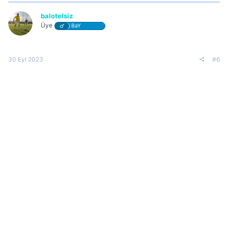
balotelsiz
Üye
BaY
30 Eyl 2023
#6