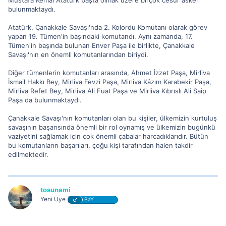
Mustafa Kemal Atatürk başta olmak üzere birçok cesur asker
bulunmaktaydı.
Atatürk, Çanakkale Savaşı'nda 2. Kolordu Komutanı olarak görev
yapan 19. Tümen'in başındaki komutandı. Aynı zamanda, 17.
Tümen'in başında bulunan Enver Paşa ile birlikte, Çanakkale
Savaşı'nın en önemli komutanlarından biriydi.
Diğer tümenlerin komutanları arasında, Ahmet İzzet Paşa, Mirliva
İsmail Hakkı Bey, Mirliva Fevzi Paşa, Mirliva Kâzım Karabekir Paşa,
Mirliva Refet Bey, Mirliva Ali Fuat Paşa ve Mirliva Kıbrıslı Ali Saip
Paşa da bulunmaktaydı.
Çanakkale Savaşı'nın komutanları olan bu kişiler, ülkemizin kurtuluş
savaşının başarısında önemli bir rol oynamış ve ülkemizin bugünkü
vaziyetini sağlamak için çok önemli çabalar harcadıklarıdır. Bütün
bu komutanların başarıları, çoğu kişi tarafından halen takdir
edilmektedir.
tosunami
Yeni Üye
BaY