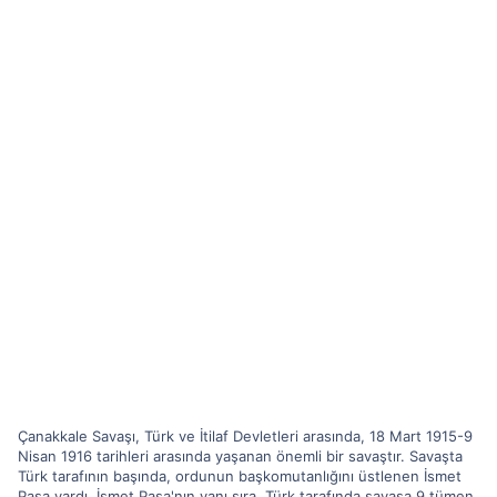
Çanakkale Savaşı, Türk ve İtilaf Devletleri arasında, 18 Mart 1915-9
Nisan 1916 tarihleri arasında yaşanan önemli bir savaştır. Savaşta
Türk tarafının başında, ordunun başkomutanlığını üstlenen İsmet
Paşa vardı. İsmet Paşa'nın yanı sıra, Türk tarafında savaşa 9 tümen