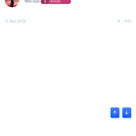
Yeni Üye
BaYaN
11 Mar 2024
#15
Üst
Alt