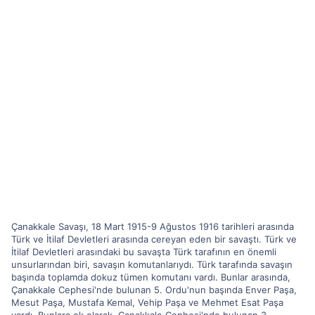
Çanakkale Savaşı, 18 Mart 1915-9 Ağustos 1916 tarihleri arasında
Türk ve İtilaf Devletleri arasında cereyan eden bir savaştı. Türk ve
İtilaf Devletleri arasındaki bu savaşta Türk tarafının en önemli
unsurlarından biri, savaşın komutanlarıydı. Türk tarafında savaşın
başında toplamda dokuz tümen komutanı vardı. Bunlar arasında,
Çanakkale Cephesi'nde bulunan 5. Ordu'nun başında Enver Paşa,
Mesut Paşa, Mustafa Kemal, Vehip Paşa ve Mehmet Esat Paşa
vardı. Bunlara ek olarak, Çanakkale Cephesi'nde bulunan 3.