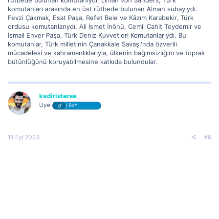
komutanları arasında en üst rütbede bulunan Alman subayıydı.
Fevzi Çakmak, Esat Paşa, Refet Bele ve Kâzım Karabekir, Türk
ordusu komutanlarıydı. Ali İsmet İnönü, Cemil Cahit Toydemir ve
İsmail Enver Paşa, Türk Deniz Kuvvetleri Komutanlarıydı. Bu
komutanlar, Türk milletinin Çanakkale Savaşı'nda özverili
mücadelesi ve kahramanlıklarıyla, ülkenin bağımsızlığını ve toprak
bütünlüğünü koruyabilmesine katkıda bulundular.
kadiristerse
Üye
BaY
11 Eyl 2023
#9