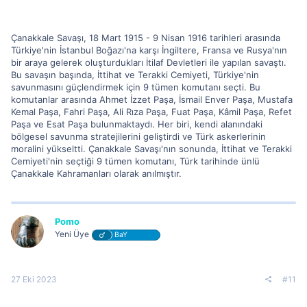
Çanakkale Savaşı, 18 Mart 1915 - 9 Nisan 1916 tarihleri arasında
Türkiye'nin İstanbul Boğazı'na karşı İngiltere, Fransa ve Rusya'nın
bir araya gelerek oluşturdukları İtilaf Devletleri ile yapılan savaştı.
Bu savaşın başında, İttihat ve Terakki Cemiyeti, Türkiye'nin
savunmasını güçlendirmek için 9 tümen komutanı seçti. Bu
komutanlar arasında Ahmet İzzet Paşa, İsmail Enver Paşa, Mustafa
Kemal Paşa, Fahri Paşa, Ali Rıza Paşa, Fuat Paşa, Kâmil Paşa, Refet
Paşa ve Esat Paşa bulunmaktaydı. Her biri, kendi alanındaki
bölgesel savunma stratejilerini geliştirdi ve Türk askerlerinin
moralini yükseltti. Çanakkale Savaşı'nın sonunda, İttihat ve Terakki
Cemiyeti'nin seçtiği 9 tümen komutanı, Türk tarihinde ünlü
Çanakkale Kahramanları olarak anılmıştır.
Pomo
Yeni Üye
BaY
27 Eki 2023
#11