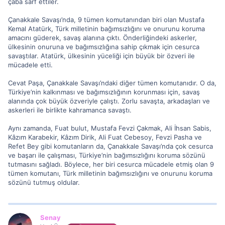
çaba sarf ettiler.
Çanakkale Savaşı’nda, 9 tümen komutanından biri olan Mustafa
Kemal Atatürk, Türk milletinin bağımsızlığını ve onurunu koruma
amacını güderek, savaş alanına çıktı. Önderliğindeki askerler,
ülkesinin onuruna ve bağımsızlığına sahip çıkmak için cesurca
savaştılar. Atatürk, ülkesinin yüceliği için büyük bir özveri ile
mücadele etti.
Cevat Paşa, Çanakkale Savaşı’ndaki diğer tümen komutanıdır. O da,
Türkiye’nin kalkınması ve bağımsızlığının korunması için, savaş
alanında çok büyük özveriyle çalıştı. Zorlu savaşta, arkadaşları ve
askerleri ile birlikte kahramanca savaştı.
Aynı zamanda, Fuat bulut, Mustafa Fevzi Çakmak, Ali İhsan Sabis,
Kâzım Karabekir, Kâzım Dirik, Ali Fuat Cebesoy, Fevzi Pasha ve
Refet Bey gibi komutanların da, Çanakkale Savaşı’nda çok cesurca
ve başarı ile çalışması, Türkiye’nin bağımsızlığını koruma sözünü
tutmasını sağladı. Böylece, her biri cesurca mücadele etmiş olan 9
tümen komutanı, Türk milletinin bağımsızlığını ve onurunu koruma
sözünü tutmuş oldular.
Senay