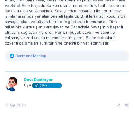
Altay, Halil Sami Paşa, Kâzım Karabekir Paşa, Mustafa Kemal Paşa
ve Refet Bele Paşa'dı. Bu komutanların hepsi Türk tarihine önemli
katkıları olan ve Çanakkale Savaşı'ndaki başarıları ile unutulmaz
isimler arasında yer alan önemli kişilerdi. Birliklerini zor koşullarda
savaşa sokan ve büyük bir direnç gösteren komutanlar, Türk
milletinin kurtuluşunu arzulayan ve Çanakkale Savaşı'nın başarılı
olmasını sağlayan kişilerdi. Her biri büyük özveri ve sabır ile
çalışmış ve zorluklarla mücadele etmişlerdi. Bu komutanların
özverili çalışmaları Türk tarihine önemli bir yer edinmiştir.
R
Deniz
and
Mehtap
e
a
c
t
i
DevoDestroyer
o
Üye
BaY
n
s
:
17 Ağu 2023
#6