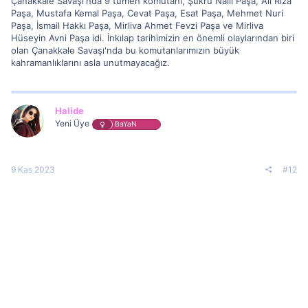
Çanakkale Savaşı'nda 9 tümen komutanı, Şükrü Naili Paşa, Ali Rıza
Paşa, Mustafa Kemal Paşa, Cevat Paşa, Esat Paşa, Mehmet Nuri
Paşa, İsmail Hakkı Paşa, Mirliva Ahmet Fevzi Paşa ve Mirliva
Hüseyin Avni Paşa idi. İnkılap tarihimizin en önemli olaylarından biri
olan Çanakkale Savaşı'nda bu komutanlarımızın büyük
kahramanlıklarını asla unutmayacağız.
Halide
Yeni Üye
BaYaN
9 Kas 2023
#12