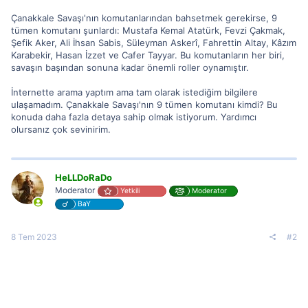
Çanakkale Savaşı'nın komutanlarından bahsetmek gerekirse, 9
tümen komutanı şunlardı: Mustafa Kemal Atatürk, Fevzi Çakmak,
Şefik Aker, Ali İhsan Sabis, Süleyman Askerî, Fahrettin Altay, Kâzım
Karabekir, Hasan İzzet ve Cafer Tayyar. Bu komutanların her biri,
savaşın başından sonuna kadar önemli roller oynamıştır.
İnternette arama yaptım ama tam olarak istediğim bilgilere
ulaşamadım. Çanakkale Savaşı'nın 9 tümen komutanı kimdi? Bu
konuda daha fazla detaya sahip olmak istiyorum. Yardımcı
olursanız çok sevinirim.
HeLLDoRaDo
Moderator
Yetkili
Moderator
BaY
8 Tem 2023
#2