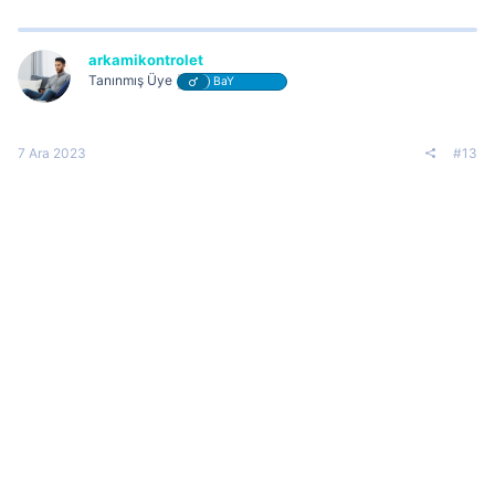
arkamikontrolet
Tanınmış Üye
BaY
7 Ara 2023
#13