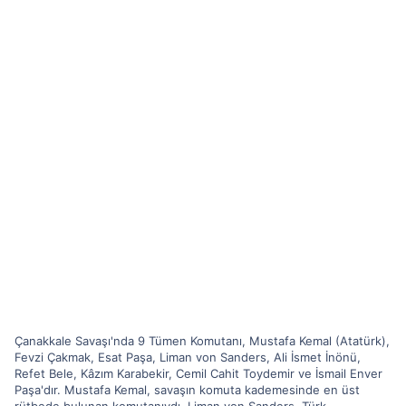
Çanakkale Savaşı'nda 9 Tümen Komutanı, Mustafa Kemal (Atatürk),
Fevzi Çakmak, Esat Paşa, Liman von Sanders, Ali İsmet İnönü,
Refet Bele, Kâzım Karabekir, Cemil Cahit Toydemir ve İsmail Enver
Paşa'dır. Mustafa Kemal, savaşın komuta kademesinde en üst
rütbede bulunan komutanıydı. Liman von Sanders, Türk