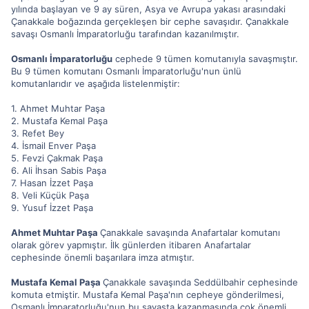
yılında başlayan ve 9 ay süren, Asya ve Avrupa yakası arasındaki
Çanakkale boğazında gerçekleşen bir cephe savaşıdır. Çanakkale
savaşı Osmanlı İmparatorluğu tarafından kazanılmıştır.
Osmanlı İmparatorluğu
cephede 9 tümen komutanıyla savaşmıştır.
Bu 9 tümen komutanı Osmanlı İmparatorluğu'nun ünlü
komutanlarıdır ve aşağıda listelenmiştir:
1. Ahmet Muhtar Paşa
2. Mustafa Kemal Paşa
3. Refet Bey
4. İsmail Enver Paşa
5. Fevzi Çakmak Paşa
6. Ali İhsan Sabis Paşa
7. Hasan İzzet Paşa
8. Veli Küçük Paşa
9. Yusuf İzzet Paşa
Ahmet Muhtar Paşa
Çanakkale savaşında Anafartalar komutanı
olarak görev yapmıştır. İlk günlerden itibaren Anafartalar
cephesinde önemli başarılara imza atmıştır.
Mustafa Kemal Paşa
Çanakkale savaşında Seddülbahir cephesinde
komuta etmiştir. Mustafa Kemal Paşa'nın cepheye gönderilmesi,
Osmanlı İmparatorluğu'nun bu savaşta kazanmasında çok önemli