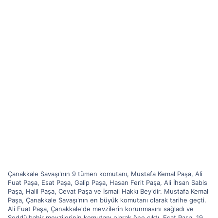
Çanakkale Savaşı'nın 9 tümen komutanı, Mustafa Kemal Paşa, Ali
Fuat Paşa, Esat Paşa, Galip Paşa, Hasan Ferit Paşa, Ali İhsan Sabis
Paşa, Halil Paşa, Cevat Paşa ve İsmail Hakkı Bey'dir. Mustafa Kemal
Paşa, Çanakkale Savaşı'nın en büyük komutanı olarak tarihe geçti.
Ali Fuat Paşa, Çanakkale'de mevzilerin korunmasını sağladı ve
Seddülbahir mevzilerinin komutanı olarak öne çıktı. Esat Paşa, 19