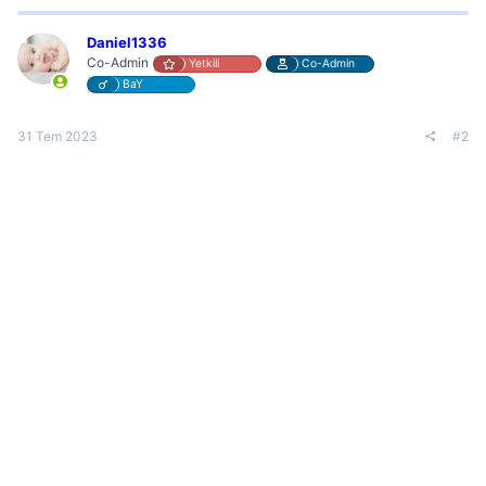
Daniel1336
Co-Admin
Yetkili
Co-Admin
BaY
31 Tem 2023
#2