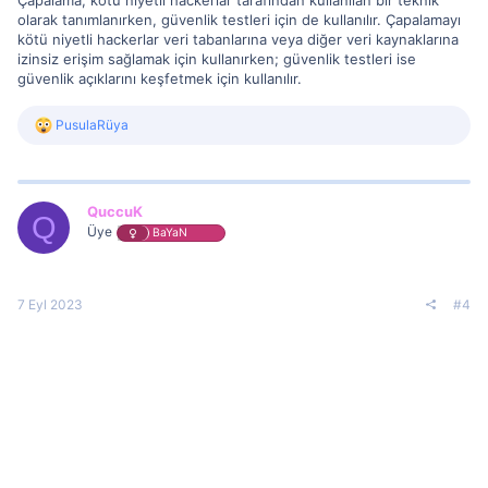
Çapalama, kötü niyetli hackerlar tarafından kullanılan bir teknik
olarak tanımlanırken, güvenlik testleri için de kullanılır. Çapalamayı
kötü niyetli hackerlar veri tabanlarına veya diğer veri kaynaklarına
izinsiz erişim sağlamak için kullanırken; güvenlik testleri ise
güvenlik açıklarını keşfetmek için kullanılır.
R
PusulaRüya
e
a
c
t
i
QuccuK
Q
o
Üye
BaYaN
n
s
:
7 Eyl 2023
#4