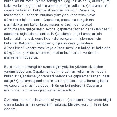
kullanılan bir metal işleme tekniğidir. Çoğunlukla çelik, alüminyum,
bakır ve bronz gibi metal malzemeler için kullanılır. Çapalama, bir
çapalama tezgahı kullanılarak yapılan işlemdir. Çapalama,
malzemenin üzerinde bulunan yüzeyleri kabartmak veya
düzeltmek için kullanılır. Çapalama, çapalama tezgahının
parmaklıklarının kullanılarak malzeme üzerinde hareket
ettirilmesiyle gerçekleşir. Ayrıca, çapalama tezgahına takılan çeşitli
çapalama uçları da kullanılabilir. Çapalama, çeşitli amaçlar için
kullanılabilir, ancak genellikle kalıp parçalarının işlenmesi için
kullanılır. Kalıpların üzerindeki çizgilerin veya yüzeylerin
düzeltilmesi, kabartılması veya düzeltilmesi için kullanılır. Kalıpların
düzgün bir şekilde işlenmesi, üretim hızını artırır ve üretim
maliyetlerini düşürür.
Bu konuda herhangi bir uzmanlığım yok, bu yüzden sizlerden
yardım istiyorum. Çapalama nedir, ne zaman kullanılır ve neden
kullanılır? Çapalama yöntemleri nelerdir ve çapalama tezgahı nasıl
çalışır? Çapalama işlemi sırasında ne gibi sorunlarla karşılaşılabilir
ve çapalama sırasında güvenlik önlemleri nelerdir? Çapalama
işleminden sonra hangi sonuçlar elde edilir?
Sizlerden bu konuda yardım istiyorum. Çapalama konusunda bilgili
olan arkadaşlarımın cevaplarını sabırsızlıkla bekliyorum. Teşekkür
ederim.