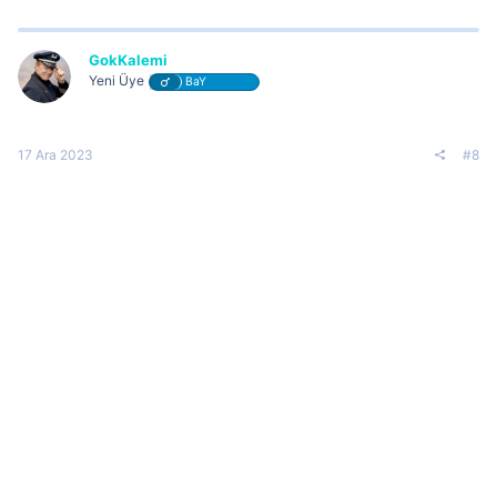
GokKalemi
Yeni Üye
BaY
17 Ara 2023
#8