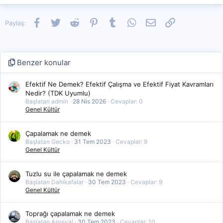
Facebook
Twitter
Reddit
Pinterest
Tumblr
WhatsApp
E-posta
Link
Paylaş:
Benzer konular
Efektif Ne Demek? Efektif Çalışma ve Efektif Fiyat Kavramları
Nedir? (TDK Uyumlu)
Başlatan admin
28 Nis 2026
Cevaplar: 0
Genel Kültür
Çapalamak ne demek
Başlatan Gecko
31 Tem 2023
Cevaplar: 9
Genel Kültür
Tuzlu su ile çapalamak ne demek
Başlatan Dahikafalar
30 Tem 2023
Cevaplar: 9
Genel Kültür
Toprağı çapalamak ne demek
Başlatan Asosyal
30 Tem 2023
Cevaplar: 10