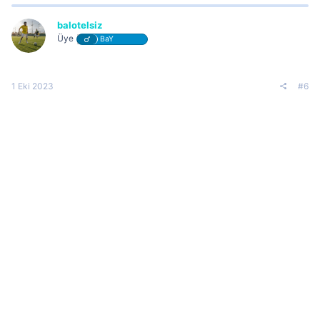
balotelsiz
Üye
BaY
1 Eki 2023
#6