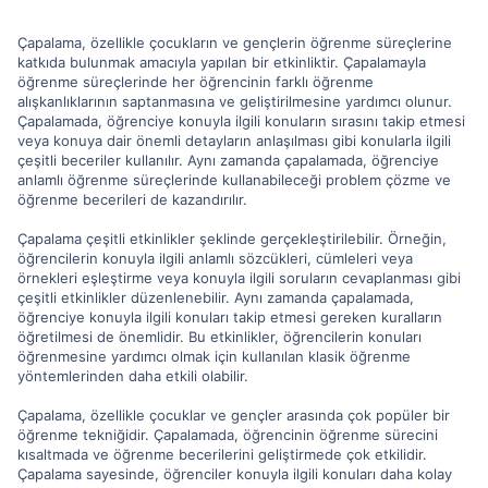
Çapalama, özellikle çocukların ve gençlerin öğrenme süreçlerine
katkıda bulunmak amacıyla yapılan bir etkinliktir. Çapalamayla
öğrenme süreçlerinde her öğrencinin farklı öğrenme
alışkanlıklarının saptanmasına ve geliştirilmesine yardımcı olunur.
Çapalamada, öğrenciye konuyla ilgili konuların sırasını takip etmesi
veya konuya dair önemli detayların anlaşılması gibi konularla ilgili
çeşitli beceriler kullanılır. Aynı zamanda çapalamada, öğrenciye
anlamlı öğrenme süreçlerinde kullanabileceği problem çözme ve
öğrenme becerileri de kazandırılır.
Çapalama çeşitli etkinlikler şeklinde gerçekleştirilebilir. Örneğin,
öğrencilerin konuyla ilgili anlamlı sözcükleri, cümleleri veya
örnekleri eşleştirme veya konuyla ilgili soruların cevaplanması gibi
çeşitli etkinlikler düzenlenebilir. Aynı zamanda çapalamada,
öğrenciye konuyla ilgili konuları takip etmesi gereken kuralların
öğretilmesi de önemlidir. Bu etkinlikler, öğrencilerin konuları
öğrenmesine yardımcı olmak için kullanılan klasik öğrenme
yöntemlerinden daha etkili olabilir.
Çapalama, özellikle çocuklar ve gençler arasında çok popüler bir
öğrenme tekniğidir. Çapalamada, öğrencinin öğrenme sürecini
kısaltmada ve öğrenme becerilerini geliştirmede çok etkilidir.
Çapalama sayesinde, öğrenciler konuyla ilgili konuları daha kolay